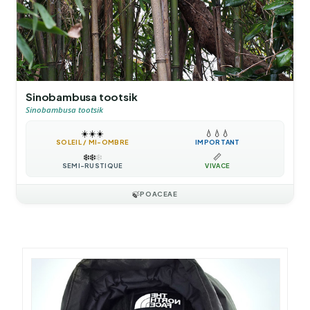
Sinobambusa tootsik
Sinobambusa tootsik
☀️
☀️
☀️
💧
💧
💧
SOLEIL / MI-OMBRE
IMPORTANT
❄️
❄️
❄️
📏
SEMI-RUSTIQUE
VIVACE
🍃
POACEAE