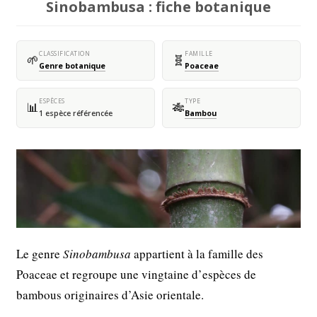
Sinobambusa : fiche botanique
CLASSIFICATION
FAMILLE
🌱
🧬
Genre botanique
Poaceae
ESPÈCES
TYPE
📊
🎋
1 espèce référencée
Bambou
Le genre
Sinobambusa
appartient à la famille des
Poaceae et regroupe une vingtaine d’espèces de
bambous originaires d’Asie orientale.