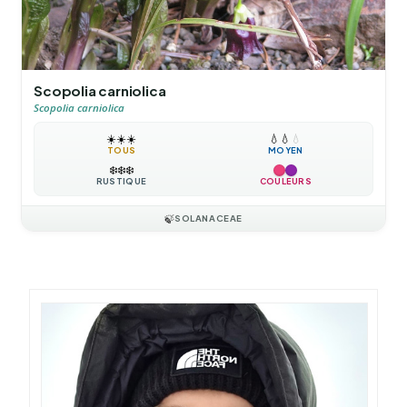
Scopolia carniolica
Scopolia carniolica
☀️
☀️
☀️
💧
💧
💧
TOUS
MOYEN
❄️
❄️
❄️
RUSTIQUE
COULEURS
🍃
SOLANACEAE