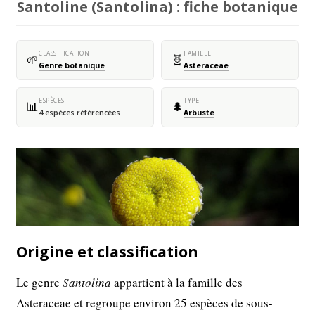
Santoline (Santolina) : fiche botanique
CLASSIFICATION
FAMILLE
🌱
🧬
Genre botanique
Asteraceae
ESPÈCES
TYPE
📊
🌲
4 espèces référencées
Arbuste
Origine et classification
Le genre
Santolina
appartient à la famille des
Asteraceae et regroupe environ 25 espèces de sous-