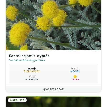
Santoline petit-cyprès
Santolina chamaecyparissus
☀️
☀️
☀️
💧
💧
💧
PLEIN SOLEIL
MOYEN
❄️
❄️
❄️
RUSTIQUE
JAUNE
🍃
ASTERACEAE
🌲
ARBUSTE