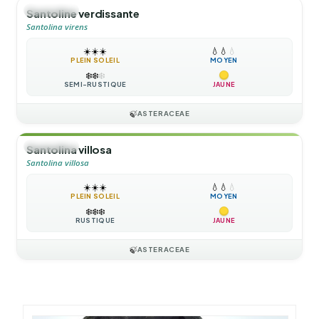
🌲
ARBUSTE
Santoline verdissante
Santolina virens
☀️
☀️
☀️
💧
💧
💧
PLEIN SOLEIL
MOYEN
❄️
❄️
❄️
SEMI-RUSTIQUE
JAUNE
🍃
ASTERACEAE
🌲
ARBUSTE
Santolina villosa
Santolina villosa
☀️
☀️
☀️
💧
💧
💧
PLEIN SOLEIL
MOYEN
❄️
❄️
❄️
RUSTIQUE
JAUNE
🍃
ASTERACEAE