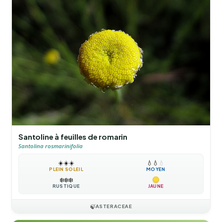
Santoline à feuilles de romarin
Santolina rosmarinifolia
☀️
☀️
☀️
💧
💧
💧
PLEIN SOLEIL
MOYEN
❄️
❄️
❄️
RUSTIQUE
JAUNE
🍃
ASTERACEAE