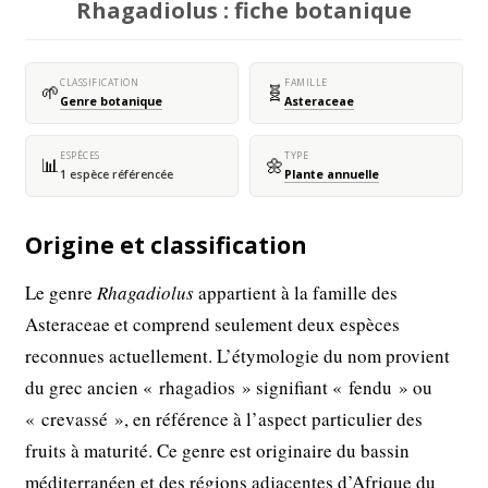
Rhagadiolus : fiche botanique
CLASSIFICATION
FAMILLE
🌱
🧬
Genre botanique
Asteraceae
ESPÈCES
TYPE
📊
🌼
1 espèce référencée
Plante annuelle
Origine et classification
Le genre
Rhagadiolus
appartient à la famille des
Asteraceae et comprend seulement deux espèces
reconnues actuellement. L’étymologie du nom provient
du grec ancien « rhagadios » signifiant « fendu » ou
« crevassé », en référence à l’aspect particulier des
fruits à maturité. Ce genre est originaire du bassin
méditerranéen et des régions adjacentes d’Afrique du