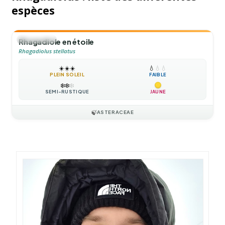
espèces
🌻
ANNUELLE
Rhagadiole en étoile
Rhagadiolus stellatus
☀️
☀️
☀️
💧
💧
💧
PLEIN SOLEIL
FAIBLE
❄️
❄️
❄️
SEMI-RUSTIQUE
JAUNE
🍃
ASTERACEAE