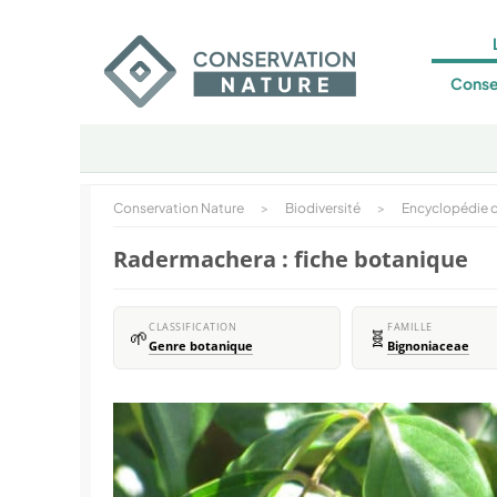
Conse
Conservation Nature
>
Biodiversité
>
Encyclopédie d
Radermachera : fiche botanique
CLASSIFICATION
FAMILLE
🌱
🧬
Genre botanique
Bignoniaceae