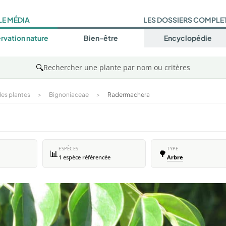
LE MÉDIA
LES DOSSIERS COMPLE
rvation nature
Bien-être
Encyclopédie
🔍
Rechercher une plante par nom ou critères
es plantes
>
Bignoniaceae
>
Radermachera
ESPÈCES
TYPE
📊
🌳
1 espèce référencée
Arbre