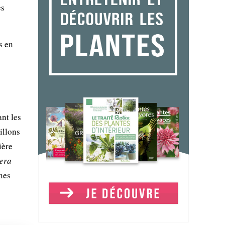
es
s en
ant les
illons
ière
era
nes