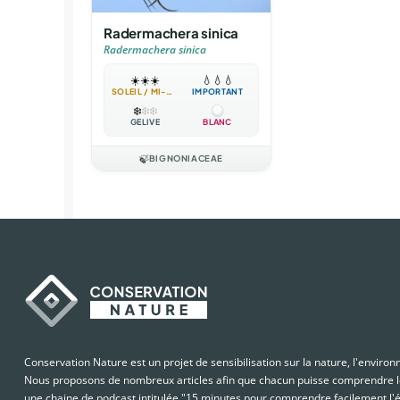
Radermachera sinica
Radermachera sinica
☀️
☀️
☀️
💧
💧
💧
SOLEIL / MI-OMBRE
IMPORTANT
❄️
❄️
❄️
GÉLIVE
BLANC
🍃
BIGNONIACEAE
Conservation Nature est un projet de sensibilisation sur la nature, l'enviro
Nous proposons de nombreux articles afin que chacun puisse comprendre le
une chaine de podcast intitulée "15 minutes pour comprendre facilement l'é