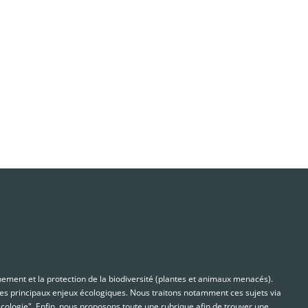
nnement et la protection de la biodiversité (plantes et animaux menacés).
s principaux enjeux écologiques. Nous traitons notamment ces sujets via
cologie". Enfin, nous proposons toute une rubrique afin de trouver une