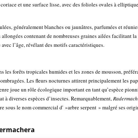
coriace et une surface lisse, avec des folioles ovales à elliptiqu
nulées, généralement blanches ou jaunâtres, parfumées et réunie
s allongées contenant de nombreuses graines ailées facilitant la
e avec l’âge, révélant des motifs caractéristiques.
ns les forêts tropicales humides et les zones de mousson, préfér
t ombragées. Les fleurs nocturnes attirent principalement les pap
 genre joue un rôle écologique important en tant qu’espèce pionn
itat à diverses espèces d’insectes. Remarquablement,
Radermach
ire sous le nom commercial d' »arbre serpent » malgré ses origi
dermachera