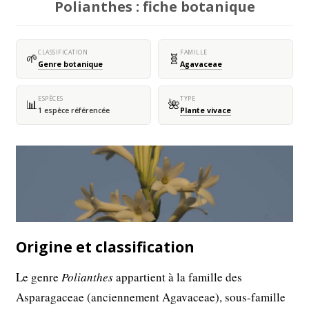
Polianthes : fiche botanique
CLASSIFICATION
FAMILLE
🌱
🧬
Genre botanique
Agavaceae
ESPÈCES
TYPE
📊
🌺
1 espèce référencée
Plante vivace
Origine et classification
Le genre
Polianthes
appartient à la famille des
Asparagaceae (anciennement Agavaceae), sous-famille