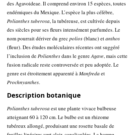
des Agavoideae. Il comprend environ 15 espèces, toutes
endémiques du Mexique. L’espèce la plus célèbre,
Polianthes tuberosa
, la tubéreuse, est cultivée depuis
des siècles pour ses fleurs intensément parfumées. Le
nom pourrait dériver du grec
polios
(blanc) et
anthos
(fleur). Des études moléculaires récentes ont suggéré
l’inclusion de
Polianthes
dans le genre
Agave
, mais cette
fusion radicale reste controversée et peu adoptée. Le
genre est étroitement apparenté à
Manfreda
et
Prochnyanthes
.
Description botanique
Polianthes tuberosa
est une plante vivace bulbeuse
atteignant 60 à 120 cm. Le bulbe est un rhizome
tubéreux allongé, produisant une rosette basale de
feuilles linéaires vert clair, canaliculées. La hampe