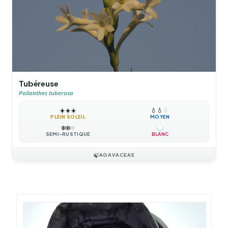
Tubéreuse
Polianthes tuberosa
☀️
☀️
☀️
💧
💧
💧
PLEIN SOLEIL
MOYEN
❄️
❄️
❄️
SEMI-RUSTIQUE
BLANC
🍃
AGAVACEAE