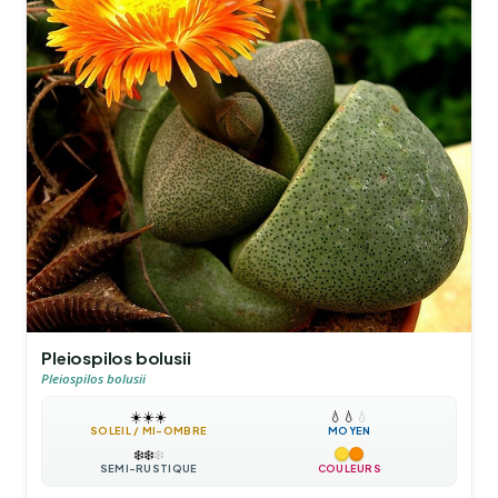
Pleiospilos bolusii
Pleiospilos bolusii
☀️
☀️
☀️
💧
💧
💧
SOLEIL / MI-OMBRE
MOYEN
❄️
❄️
❄️
SEMI-RUSTIQUE
COULEURS