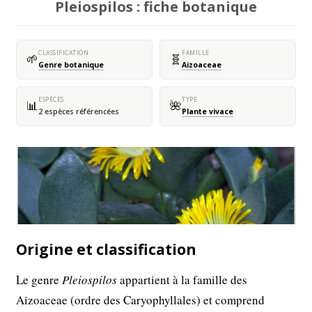
Pleiospilos : fiche botanique
CLASSIFICATION
FAMILLE
🌱
🧬
Genre botanique
Aizoaceae
ESPÈCES
TYPE
📊
🌺
2 espèces référencées
Plante vivace
Origine et classification
Le genre
Pleiospilos
appartient à la famille des
Aizoaceae (ordre des Caryophyllales) et comprend