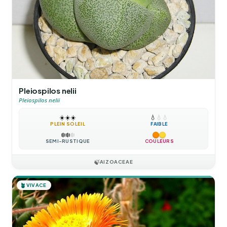
Pleiospilos nelii
Pleiospilos nelii
☀️
☀️
☀️
💧
💧
💧
PLEIN SOLEIL
FAIBLE
❄️
❄️
❄️
SEMI-RUSTIQUE
COULEURS
🍃
AIZOACEAE
🪴
VIVACE