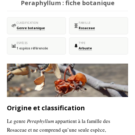
Peraphyllum : fiche botanique
CLASSIFICATION
FAMILLE
🌱
🧬
Genre botanique
Rosaceae
ESPÈCES
TYPE
📊
🌲
1 espèce référencée
Arbuste
Origine et classification
Le genre
Peraphyllum
appartient à la famille des
Rosaceae et ne comprend qu’une seule espèce,