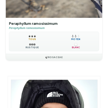
Peraphyllum ramosissimum
Peraphyllum ramosissimum
☀️
☀️
☀️
💧
💧
💧
TOUS
MOYEN
❄️
❄️
❄️
RUSTIQUE
BLANC
🍃
ROSACEAE