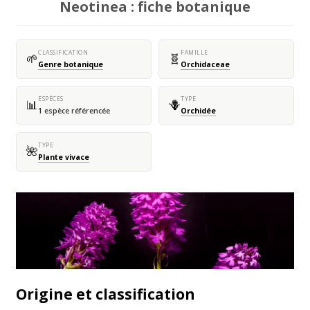
Neotinea : fiche botanique
CLASSIFICATION
FAMILLE
🌱
🧬
Genre botanique
Orchidaceae
ESPÈCES
TYPE
📊
🪻
1 espèce référencée
Orchidée
TYPE
🌺
Plante vivace
Origine et classification