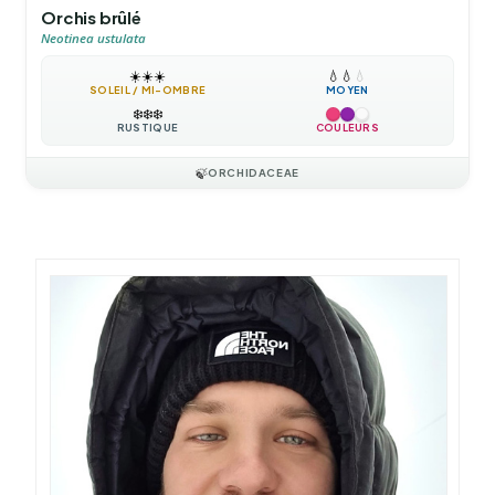
Orchis brûlé
Neotinea ustulata
☀️
☀️
☀️
💧
💧
💧
SOLEIL / MI-OMBRE
MOYEN
❄️
❄️
❄️
RUSTIQUE
COULEURS
🍃
ORCHIDACEAE