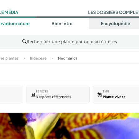
LE MÉDIA
LES DOSSIERS COMPLE
rvation nature
Bien-être
Encyclopédie
🔍
Rechercher une plante par nom ou critères
es plantes
>
Iridaceae
>
Neomarica
ESPÈCES
TYPE
📊
🌺
3 espèces référencées
Plante vivace