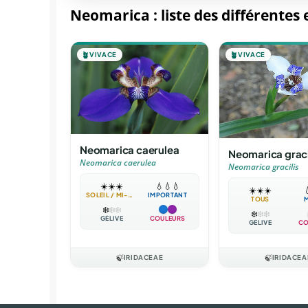
Neomarica : liste des différentes
🪴
VIVACE
🪴
VIVACE
Neomarica caerulea
Neomarica graci
Neomarica caerulea
Neomarica gracilis
☀️
☀️
☀️
💧
💧
💧
☀️
☀️
☀️

SOLEIL / MI-OMBRE
IMPORTANT
TOUS
❄️
❄️
❄️
❄️
❄️
❄️
GÉLIVE
COULEURS
GÉLIVE
CO
🍃
IRIDACEAE
🍃
IRIDACEA