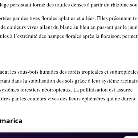
llage persistant forme des touffes denses à partir du rhizome sou
ées par des tiges florales aplaties et ailées. Elles présentent tr
t de couleurs vives allant du blanc au bleu en passant par le jau
ules à l’extrémité des hampes florales après la floraison, permet
ent les sous-bois humides des forêts tropicales et subtropicales
rtant dans la stabilisation des sols grâce à leur système racinai
cosystèmes forestiers néotropicaux. La pollinisation est assurée
attirés par les couleurs vives des fleurs éphémères qui ne durent
omarica