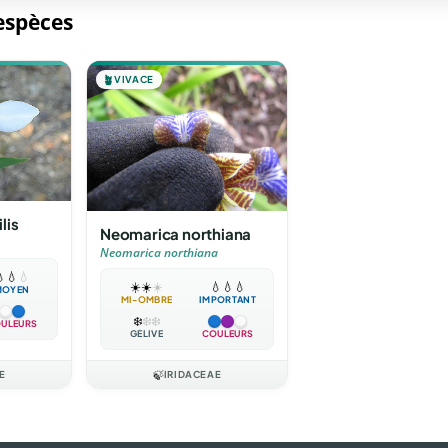
 espèces
🪴
VIVACE
lis
Neomarica northiana
Neomarica northiana

💧
💧
☀️
☀️
☀️
💧
💧
💧
MOYEN
MI-OMBRE
IMPORTANT
❄️
❄️
❄️
ULEURS
GÉLIVE
COULEURS
E
🍃
IRIDACEAE