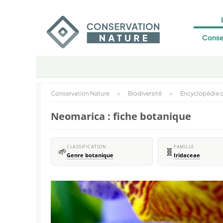
Conse
Conservation Nature
>
Biodiversité
>
Encyclopédie d
Neomarica : fiche botanique
CLASSIFICATION
FAMILLE
🌱
🧬
Genre botanique
Iridaceae