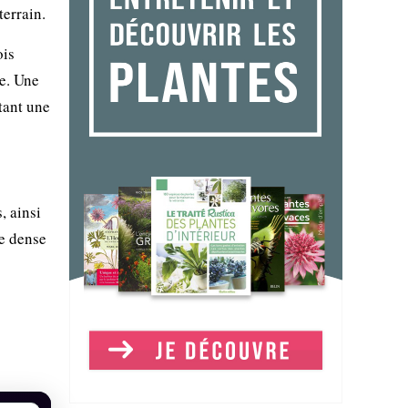
terrain.
ois
ne. Une
tant une
, ainsi
re dense