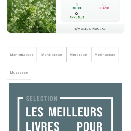
1
ESPÈCE
BLANC
🌻
ANNUELLE
🍃
MOLLUGINACEAE
Monimiaceae
Montiaceae
Moraceae
Morinaceae
Musaceae