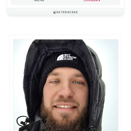
GÉLIVE
COULEURS
🍃
ASTERACEAE