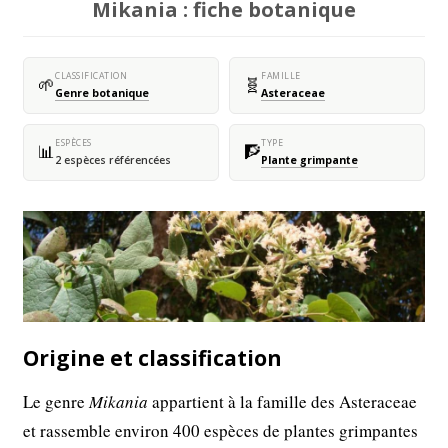
Mikania : fiche botanique
CLASSIFICATION
FAMILLE
🌱
🧬
Genre botanique
Asteraceae
ESPÈCES
TYPE
📊
🧗
2 espèces référencées
Plante grimpante
Origine et classification
Le genre
Mikania
appartient à la famille des Asteraceae
et rassemble environ 400 espèces de plantes grimpantes