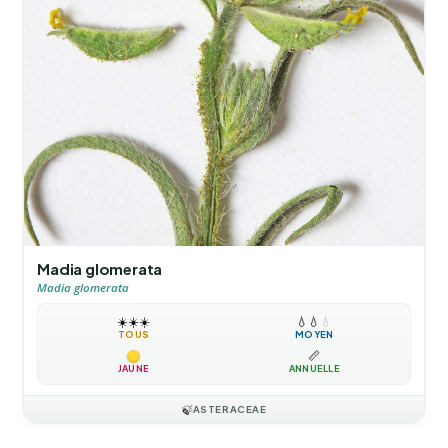
Madia glomerata
Madia glomerata
☀️
☀️
☀️
💧
💧
💧
TOUS
MOYEN
📏
JAUNE
ANNUELLE
🍃
ASTERACEAE