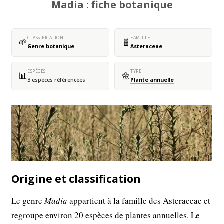
Madia : fiche botanique
CLASSIFICATION
FAMILLE
🌱
🧬
Genre botanique
Asteraceae
ESPÈCES
TYPE
📊
🌼
3 espèces référencées
Plante annuelle
Origine et classification
Le genre
Madia
appartient à la famille des Asteraceae et
regroupe environ 20 espèces de plantes annuelles. Le