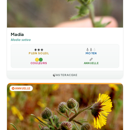
Madia
Madia sativa
☀️
☀️
☀️
💧
💧
💧
PLEIN SOLEIL
MOYEN
📏
COULEURS
ANNUELLE
🍃
ASTERACEAE
🌻
ANNUELLE