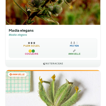
Madia elegans
Madia elegans
☀️
☀️
☀️
💧
💧
💧
PLEIN SOLEIL
MOYEN
📏
COULEURS
ANNUELLE
🍃
ASTERACEAE
🌻
ANNUELLE