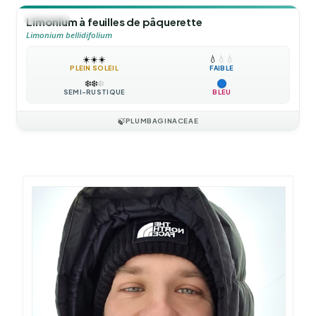
🪴
VIVACE
Limonium à feuilles de pâquerette
Limonium bellidifolium
☀️
☀️
☀️
💧
💧
💧
PLEIN SOLEIL
FAIBLE
❄️
❄️
❄️
SEMI-RUSTIQUE
BLEU
🍃
PLUMBAGINACEAE