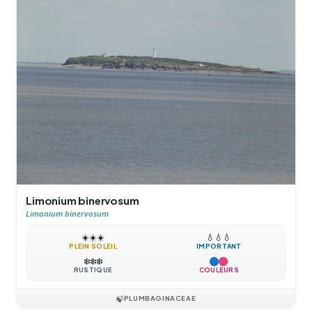
Limonium binervosum
Limonium binervosum
☀️
☀️
☀️
💧
💧
💧
PLEIN SOLEIL
IMPORTANT
❄️
❄️
❄️
RUSTIQUE
COULEURS
🍃
PLUMBAGINACEAE