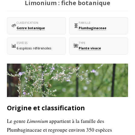
Limonium : fiche botanique
CLASSIFICATION
FAMILLE
🌱
🧬
Genre botanique
Plumbaginaceae
ESPÈCES
TYPE
📊
🌺
6 espèces référencées
Plante vivace
Origine et classification
Le genre
Limonium
appartient à la famille des
Plumbaginaceae et regroupe environ 350 espèces