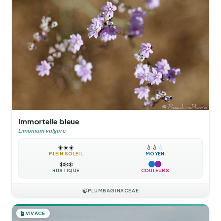
Immortelle bleue
Limonium vulgare
☀️
☀️
☀️
💧
💧
💧
PLEIN SOLEIL
MOYEN
❄️
❄️
❄️
RUSTIQUE
COULEURS
🍃
PLUMBAGINACEAE
🪴
VIVACE