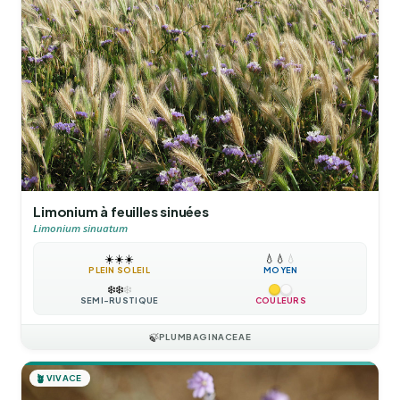
Limonium à feuilles sinuées
Limonium sinuatum
☀️
☀️
☀️
💧
💧
💧
PLEIN SOLEIL
MOYEN
❄️
❄️
❄️
SEMI-RUSTIQUE
COULEURS
🍃
PLUMBAGINACEAE
🪴
VIVACE