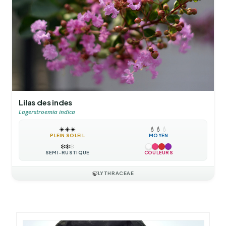
Lilas des indes
Lagerstroemia indica
☀️
☀️
☀️
💧
💧
💧
PLEIN SOLEIL
MOYEN
❄️
❄️
❄️
SEMI-RUSTIQUE
COULEURS
🍃
LYTHRACEAE