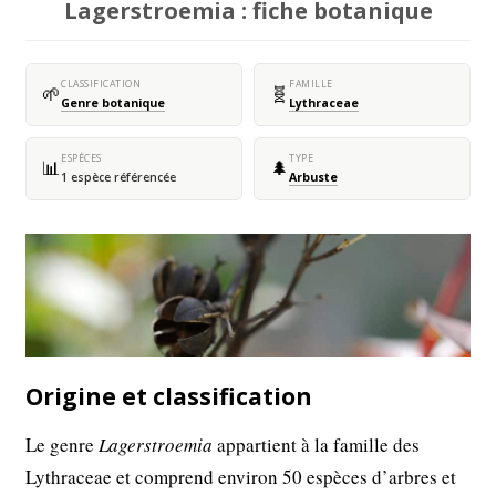
Lagerstroemia : fiche botanique
CLASSIFICATION
FAMILLE
🌱
🧬
Genre botanique
Lythraceae
ESPÈCES
TYPE
📊
🌲
1 espèce référencée
Arbuste
Origine et classification
Le genre
Lagerstroemia
appartient à la famille des
Lythraceae et comprend environ 50 espèces d’arbres et