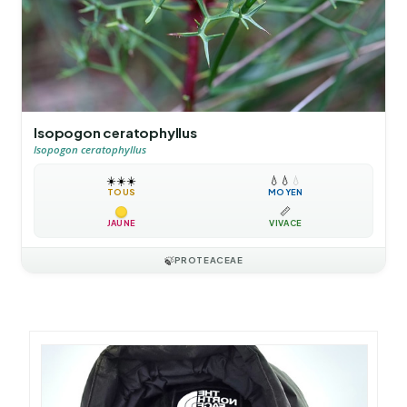
Isopogon ceratophyllus
Isopogon ceratophyllus
☀️
☀️
☀️
💧
💧
💧
TOUS
MOYEN
📏
JAUNE
VIVACE
🍃
PROTEACEAE