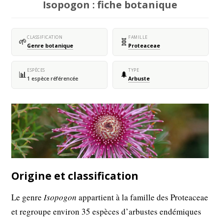
Isopogon : fiche botanique
CLASSIFICATION
FAMILLE
🌱
🧬
Genre botanique
Proteaceae
ESPÈCES
TYPE
📊
🌲
1 espèce référencée
Arbuste
Origine et classification
Le genre
Isopogon
appartient à la famille des Proteaceae
et regroupe environ 35 espèces d’arbustes endémiques