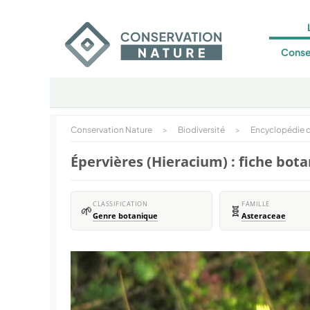
Conse
Conservation Nature
>
Biodiversité
>
Encyclopédie d
Épervières (Hieracium) : fiche bot
CLASSIFICATION
FAMILLE
🌱
🧬
Genre botanique
Asteraceae