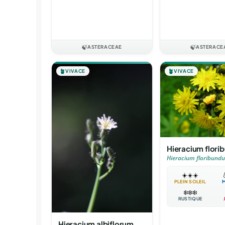
🍃
ASTERACEAE
🍃
ASTERACE
🪴
VIVACE
🪴
VIVACE
Hieracium flor
Hieracium floribund
☀️
☀️
☀️

PLEIN SOLEIL
❄️
❄️
❄️
RUSTIQUE
Hieracium albiflorum