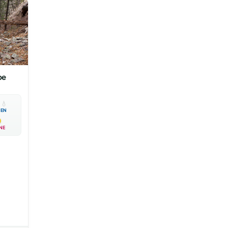
pe

💧
EN
NE