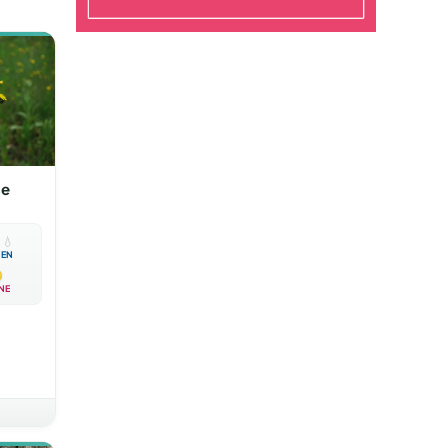
se

💧
EN
NE