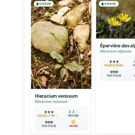
🪴
VIVACE
🪴
VIVACE
Épervière des a
Hieracium alpinum
☀️
☀️
☀️

PLEIN SOLEIL
❄️
❄️
❄️
RUSTIQUE
Hieracium venosum
Hieracium venosum
☀️
☀️
☀️
💧
💧
💧
SOLEIL / MI-OMBRE
MOYEN
❄️
❄️
❄️
RUSTIQUE
JAUNE