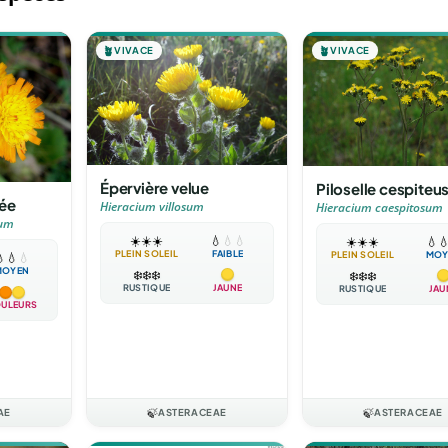
🪴
VIVACE
🪴
VIVACE
Épervière velue
Piloselle cespiteu
gée
Hieracium villosum
Hieracium caespitosum
cum
☀️
☀️
☀️
💧
💧
💧
☀️
☀️
☀️
💧

PLEIN SOLEIL
FAIBLE
PLEIN SOLEIL
MOY

💧
💧
MOYEN
❄️
❄️
❄️
❄️
❄️
❄️
RUSTIQUE
JAUNE
RUSTIQUE
JAU
ULEURS
AE
🍃
ASTERACEAE
🍃
ASTERACEAE