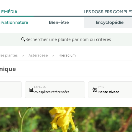
LE MÉDIA
LES DOSSIERS COMPLE
rvation nature
Bien-être
Encyclopédie
🔍
Rechercher une plante par nom ou critères
es plantes
>
Asteraceae
>
Hieracium
anique
ESPÈCES
TYPE
📊
🌺
25 espèces référencées
Plante vivace