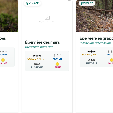
🪴
VIVACE
🪴
VIVACE
lpes
Épervière en grap
Épervière des murs
Hieracium racemosum
Hieracium murorum

💧
💧
☀️
☀️
☀️
💧

MOYEN
SOLEIL / MI-OMBRE
MOY
☀️
☀️
☀️
💧
💧
💧
SOLEIL / MI-OMBRE
MOYEN
❄️
❄️
❄️
JAUNE
RUSTIQUE
JAU
❄️
❄️
❄️
RUSTIQUE
JAUNE