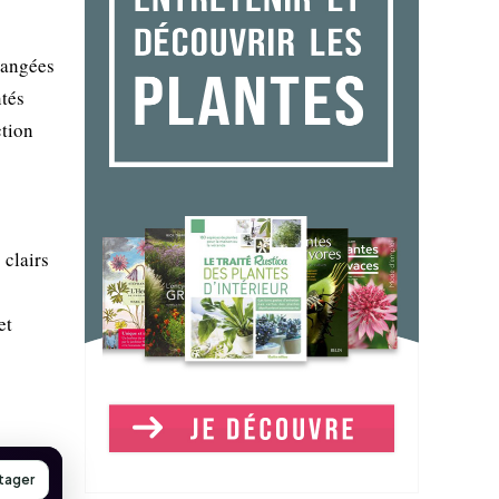
rangées
ntés
ction
 clairs
et