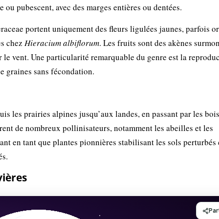
re ou pubescent, avec des marges entières ou dentées.
eraceae portent uniquement des fleurs ligulées jaunes, parfois o
es chez
Hieracium albiflorum
. Les fruits sont des akènes surmo
ar le vent. Une particularité remarquable du genre est la reprodu
e graines sans fécondation.
is les prairies alpines jusqu’aux landes, en passant par les bois
tirent de nombreux pollinisateurs, notamment les abeilles et les
nt en tant que plantes pionnières stabilisant les sols perturbés 
és.
vières