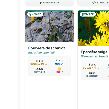
🍃
ASTERACEAE
🍃
ASTERACE
🪴
VIVACE
🪴
VIVACE
Épervière de schmidt
Épervière vulgai
Hieracium schmidtii
Hieracium lachenalii
☀️
☀️
☀️
💧
💧
💧
SOLEIL / MI-OMBRE
MOYEN
☀️
☀️
☀️

SOLEIL / MI-OMBRE
❄️
❄️
❄️
RUSTIQUE
JAUNE
❄️
❄️
❄️
RUSTIQUE