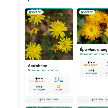
🪴
VIVACE
🪴
VIVACE
Épervière oran
Hieracium aurantia
☀️
☀️
☀️

Accipitrine
PLEIN SOLEIL
Hieracium umbellatum
❄️
❄️
❄️
RUSTIQUE
CO
☀️
☀️
☀️
💧
💧
💧
SOLEIL / MI-OMBRE
MOYEN
❄️
❄️
❄️
RUSTIQUE
JAUNE
🍃
ASTERACEAE
🍃
ASTERACE