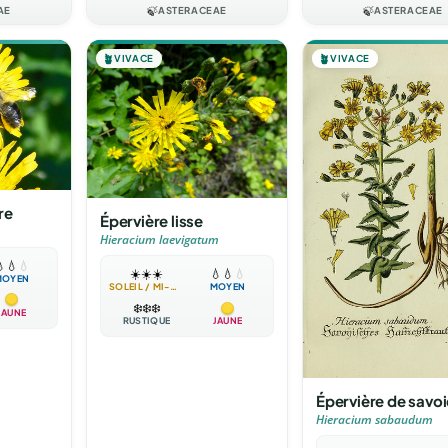
AE
🍃
ASTERACEAE
🍃
ASTERACEAE
🪴
VIVACE
🪴
VIVACE
re
Épervière lisse
Hieracium laevigatum

💧
💧
☀️
☀️
☀️
💧
💧
💧
MOYEN
SOLEIL / MI-OMBRE
MOYEN
❄️
❄️
❄️
JAUNE
RUSTIQUE
JAUNE
Épervière de savoi
Hieracium sabaudum