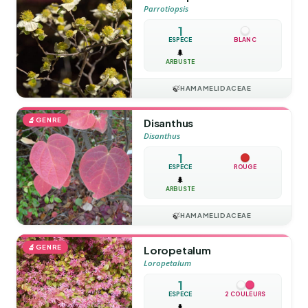
Parrotiopsis
1
ESPÈCE
BLANC
🌲
ARBUSTE
🍃
HAMAMELIDACEAE
🔬
GENRE
Disanthus
Disanthus
1
ESPÈCE
ROUGE
🌲
ARBUSTE
🍃
HAMAMELIDACEAE
🔬
GENRE
Loropetalum
Loropetalum
1
ESPÈCE
2 COULEURS
🌲