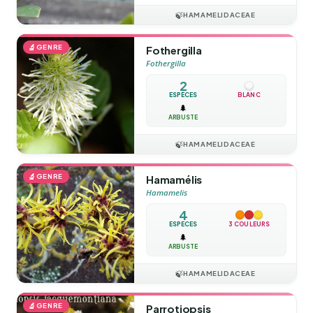
🍃
HAMAMELIDACEAE
🔬
GENRE
Fothergilla
Fothergilla
2
ESPÈCES
BLANC
🌲
ARBUSTE
🍃
HAMAMELIDACEAE
🔬
GENRE
Hamamélis
Hamamelis
4
ESPÈCES
3 COULEURS
🌲
ARBUSTE
🍃
HAMAMELIDACEAE
🔬
GENRE
Parrotiopsis