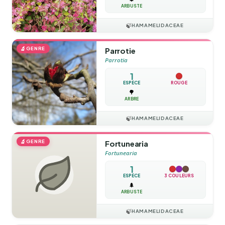
ARBUSTE
🍃
HAMAMELIDACEAE
🔬
GENRE
Parrotie
Parrotia
1
ESPÈCE
ROUGE
🌳
ARBRE
🍃
HAMAMELIDACEAE
🔬
GENRE
Fortunearia
Fortunearia
1
ESPÈCE
3 COULEURS
🌲
ARBUSTE
🍃
HAMAMELIDACEAE