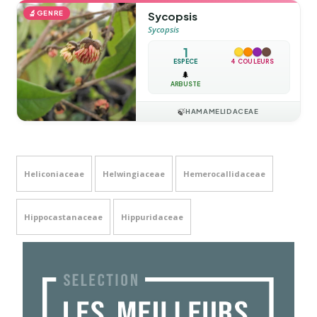
🔬
GENRE
Sycopsis
Sycopsis
1
ESPÈCE
4 COULEURS
🌲
ARBUSTE
🍃
HAMAMELIDACEAE
Heliconiaceae
Helwingiaceae
Hemerocallidaceae
Hippocastanaceae
Hippuridaceae