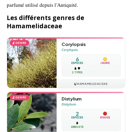
parfumé utilisé depuis l’Antiquité.
Les différents genres de
Hamamelidaceae
🔬
GENRE
Corylopsis
Corylopsis
6
ESPÈCES
JAUNE
🌲
🌳
2 TYPES
🍃
HAMAMELIDACEAE
🔬
GENRE
Distylium
Distylium
2
ESPÈCES
ROUGE
🌲
ARBUSTE