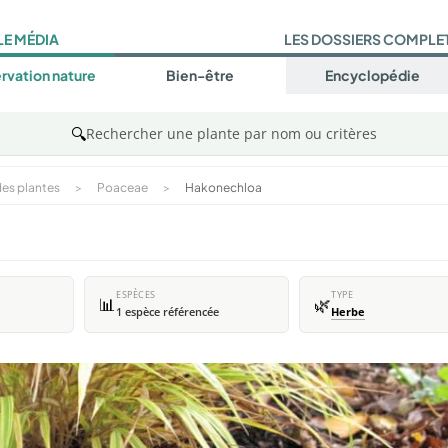
LE MÉDIA
LES DOSSIERS COMPLE
rvation nature
Bien-être
Encyclopédie
🔍
Rechercher une plante par nom ou critères
es plantes
>
Poaceae
>
Hakonechloa
ESPÈCES
TYPE
📊
🌿
1 espèce référencée
Herbe