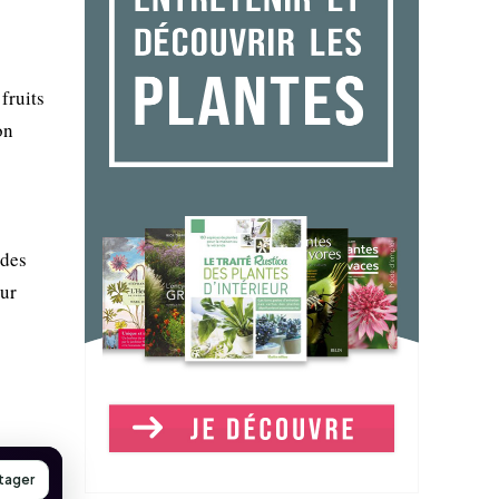
fruits
on
 des
our