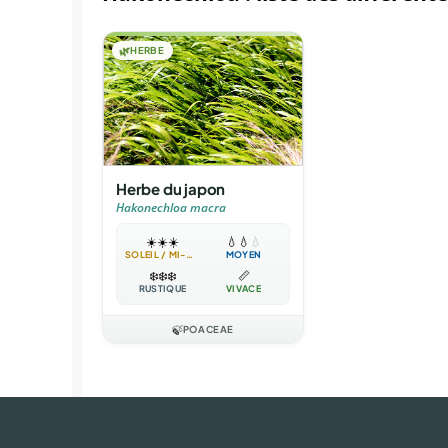
🌿
HERBE
Herbe du japon
Hakonechloa macra
☀️
☀️
☀️
💧
💧
💧
SOLEIL / MI-OMBRE
MOYEN
❄️
❄️
❄️
📏
RUSTIQUE
VIVACE
🍃
POACEAE