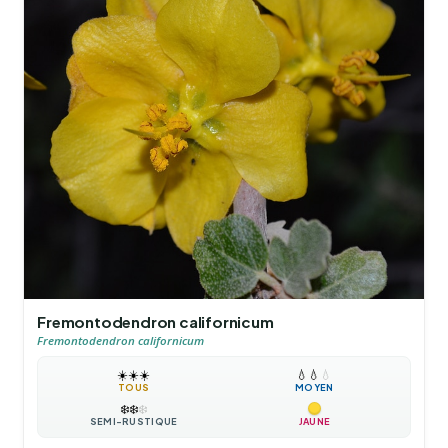
Fremontodendron californicum
Fremontodendron californicum
☀️
☀️
☀️
💧
💧
💧
TOUS
MOYEN
❄️
❄️
❄️
SEMI-RUSTIQUE
JAUNE