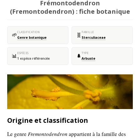
Frémontodendron
(Fremontodendron) : fiche botanique
CLASSIFICATION
FAMILLE
🌱
🧬
Genre botanique
Sterculiaceae
ESPÈCES
TYPE
📊
🌲
1 espèce référencée
Arbuste
Origine et classification
Le genre
Fremontodendron
appartient à la famille des