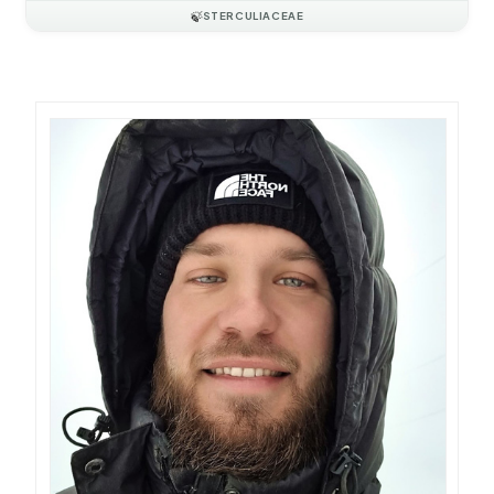
🍃
STERCULIACEAE