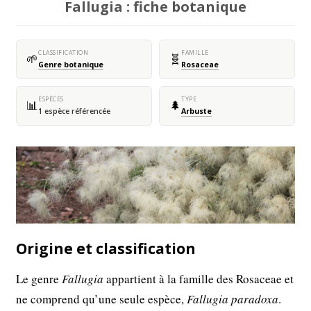
Fallugia : fiche botanique
CLASSIFICATION
FAMILLE
🌱
🧬
Genre botanique
Rosaceae
ESPÈCES
TYPE
📊
🌲
1 espèce référencée
Arbuste
Origine et classification
Le genre
Fallugia
appartient à la famille des Rosaceae et
ne comprend qu’une seule espèce,
Fallugia paradoxa
.