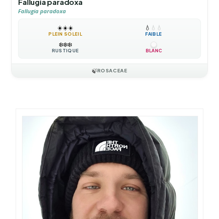
Fallugia paradoxa
Fallugia paradoxa
☀️
☀️
☀️
💧
💧
💧
PLEIN SOLEIL
FAIBLE
❄️
❄️
❄️
RUSTIQUE
BLANC
🍃
ROSACEAE