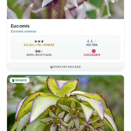
Eucomis
Eucomis comosa
☀️
☀️
☀️
💧
💧
💧
SOLEIL / MI-OMBRE
MOYEN
❄️
❄️
❄️
SEMI-RUSTIQUE
COULEURS
🍃
HYACINTHACEAE
🪴
VIVACE