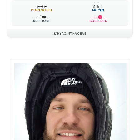
☀️
☀️
☀️
💧
💧
💧
PLEIN SOLEIL
MOYEN
❄️
❄️
❄️
RUSTIQUE
COULEURS
🍃
HYACINTHACEAE