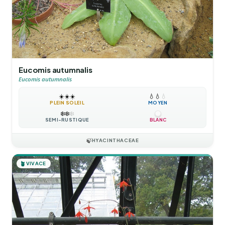
Eucomis autumnalis
Eucomis autumnalis
☀️
☀️
☀️
💧
💧
💧
PLEIN SOLEIL
MOYEN
❄️
❄️
❄️
SEMI-RUSTIQUE
BLANC
🍃
HYACINTHACEAE
🪴
VIVACE