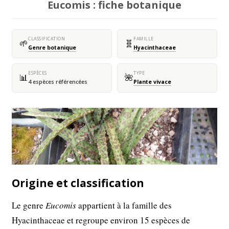
Eucomis : fiche botanique
CLASSIFICATION
FAMILLE
🌱
🧬
Genre botanique
Hyacinthaceae
ESPÈCES
TYPE
📊
🌺
4 espèces référencées
Plante vivace
Origine et classification
Le genre
Eucomis
appartient à la famille des
Hyacinthaceae et regroupe environ 15 espèces de