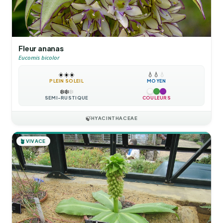
Fleur ananas
Eucomis bicolor
☀️
☀️
☀️
💧
💧
💧
PLEIN SOLEIL
MOYEN
❄️
❄️
❄️
SEMI-RUSTIQUE
COULEURS
🍃
HYACINTHACEAE
🪴
VIVACE