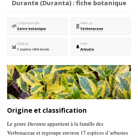
Durante (Duranta) : fiche botanique
CLASSIFICATION
FAMILLE
🌱
🧬
Genre botanique
Verbenaceae
ESPÈCES
TYPE
📊
🌲
1 espèce référencée
Arbuste
Origine et classification
Le genre
Duranta
appartient à la famille des
Verbenaceae et regroupe environ 17 espèces d’arbustes