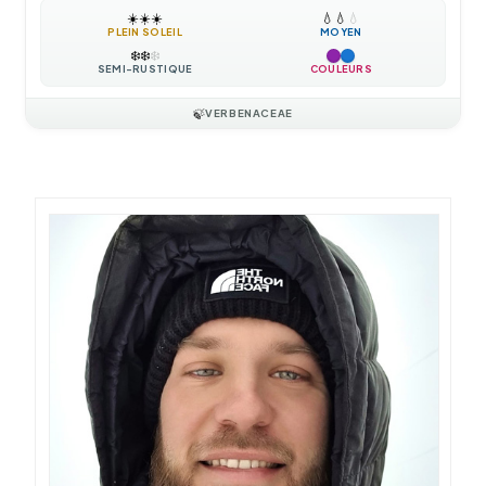
☀️
☀️
☀️
💧
💧
💧
PLEIN SOLEIL
MOYEN
❄️
❄️
❄️
SEMI-RUSTIQUE
COULEURS
🍃
VERBENACEAE