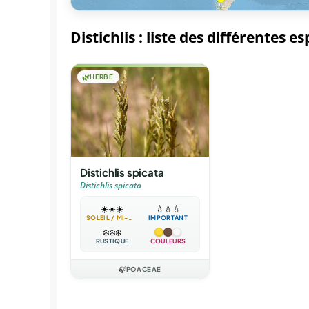
Distichlis : liste des différentes e
🌿
HERBE
Distichlis spicata
Distichlis spicata
☀️
☀️
☀️
💧
💧
💧
SOLEIL / MI-OMBRE
IMPORTANT
❄️
❄️
❄️
RUSTIQUE
COULEURS
🍃
POACEAE