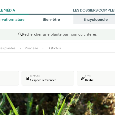
LE MÉDIA
LES DOSSIERS COMPLE
rvation nature
Bien-être
Encyclopédie
🔍
Rechercher une plante par nom ou critères
es plantes
>
Poaceae
>
Distichlis
ESPÈCES
TYPE
📊
🌿
1 espèce référencée
Herbe