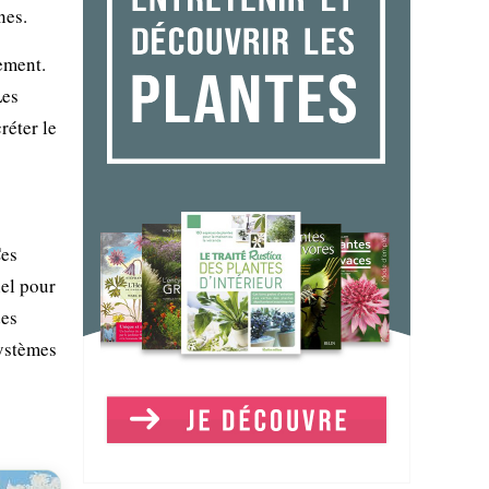
nes.
lement.
Les
réter le
Ces
iel pour
des
systèmes