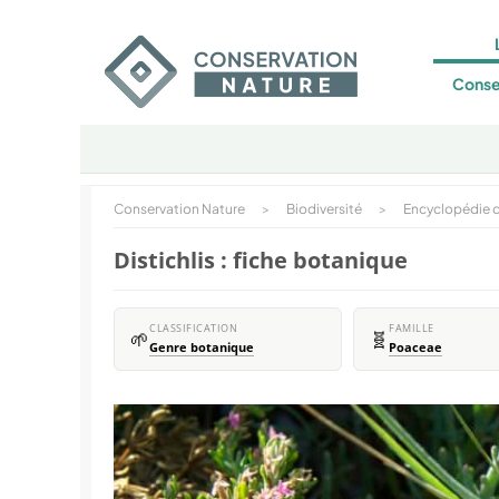
Conse
Conservation Nature
>
Biodiversité
>
Encyclopédie d
Distichlis : fiche botanique
CLASSIFICATION
FAMILLE
🌱
🧬
Genre botanique
Poaceae