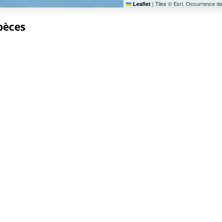
|
Tiles © Esri, Occurrence d
Leaflet
spèces