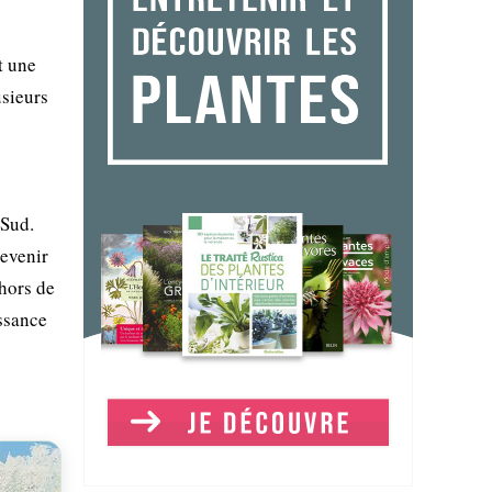
t une
usieurs
 Sud.
devenir
 hors de
issance