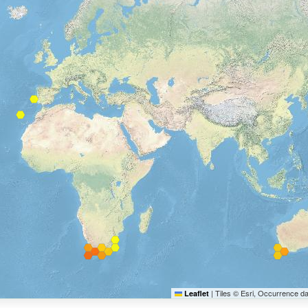
|
Tiles © Esri, Occurrence d
Leaflet