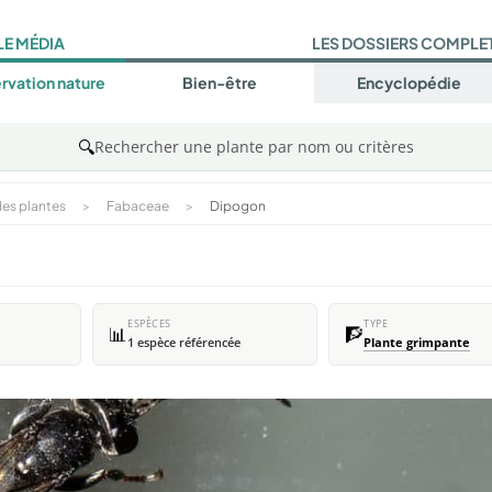
LE MÉDIA
LES DOSSIERS COMPLE
rvation nature
Bien-être
Encyclopédie
🔍
Rechercher une plante par nom ou critères
es plantes
>
Fabaceae
>
Dipogon
ESPÈCES
TYPE
📊
🧗
1 espèce référencée
Plante grimpante