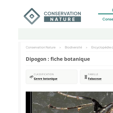
Conse
Conservation Nature
>
Biodiversité
>
Encyclopédie d
Dipogon : fiche botanique
CLASSIFICATION
FAMILLE
🌱
🧬
Genre botanique
Fabaceae