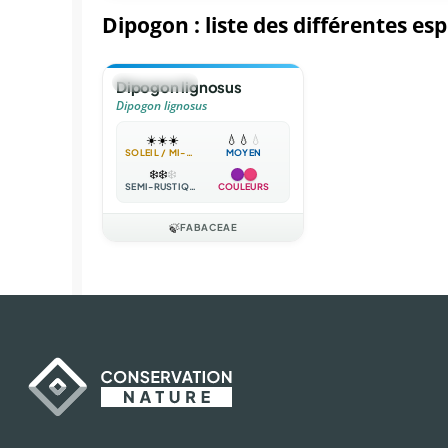
Dipogon : liste des différentes es
🍃
GRIMPANTE
Dipogon lignosus
Dipogon lignosus
☀️
☀️
☀️
💧
💧
💧
SOLEIL / MI-OMBRE
MOYEN
❄️
❄️
❄️
SEMI-RUSTIQUE
COULEURS
🍃
FABACEAE