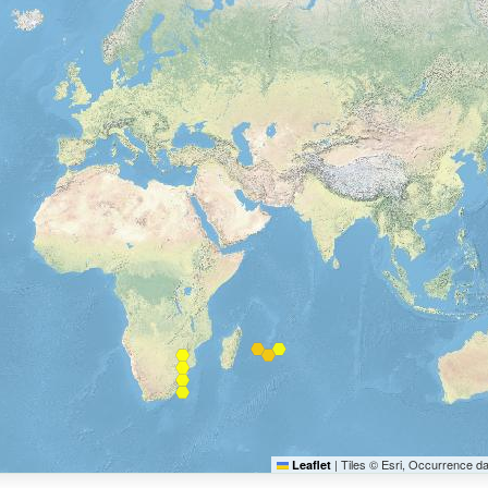
|
Tiles © Esri, Occurrence d
Leaflet