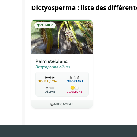
Dictyosperma : liste des différen
🌴
PALMIER
Palmiste blanc
Dictyosperma album
☀️
☀️
☀️
💧
💧
💧
SOLEIL / MI-OMBRE
IMPORTANT
❄️
❄️
❄️
GÉLIVE
COULEURS
🍃
ARECACEAE