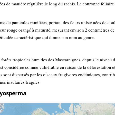
ées de manière régulière le long du rachis. La couronne foliaire
orme de panicules ramifiées, portant des fleurs unisexuées de cou
leur rouge orangé à maturité, mesurant environ 2 centimètres de
éticulée caractéristique qui donne son nom au genre.
 forêts tropicales humides des Mascareignes, depuis le niveau d
est considérée comme vulnérable en raison de la déforestation et
its sont dispersés par les oiseaux frugivores endémiques, contri
mes insulaires fragiles.
ctyosperma