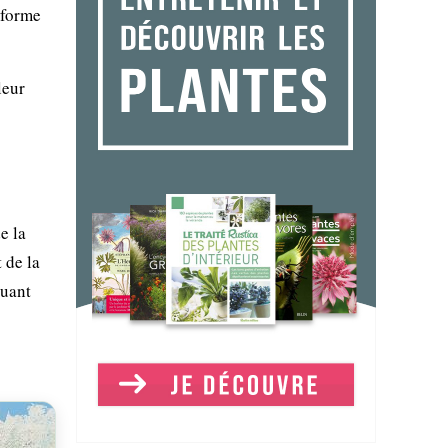
 forme
leur
e la
 de la
buant