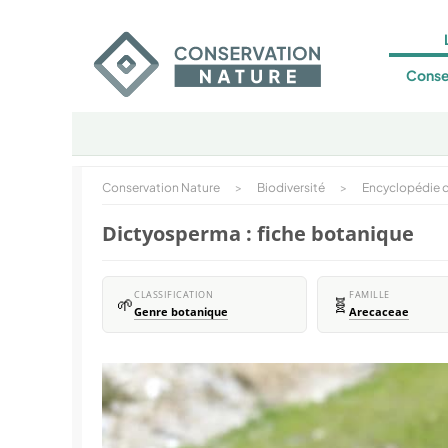
Conse
Conservation Nature
>
Biodiversité
>
Encyclopédie d
Dictyosperma : fiche botanique
CLASSIFICATION
FAMILLE
🌱
🧬
Genre botanique
Arecaceae