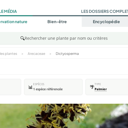
LE MÉDIA
LES DOSSIERS COMPLE
rvation nature
Bien-être
Encyclopédie
🔍
Rechercher une plante par nom ou critères
es plantes
>
Arecaceae
>
Dictyosperma
ESPÈCES
TYPE
📊
🌴
1 espèce référencée
Palmier