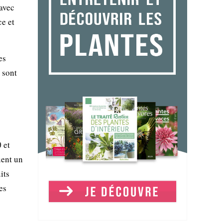
 avec
ce et
es
 sont
 et
uent un
its
es