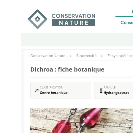
Conse
Conservation Nature
>
Biodiversité
>
Encyclopédie d
Dichroa : fiche botanique
CLASSIFICATION
FAMILLE
🌱
🧬
Genre botanique
Hydrangeaceae