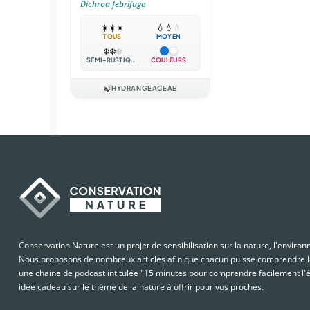
Dichroa febrifuga
☀️
☀️
☀️
💧
💧
💧
TOUS
MOYEN
❄️
❄️
❄️
SEMI-RUSTIQUE
COULEURS
🍃
HYDRANGEACEAE
Conservation Nature est un projet de sensibilisation sur la nature, l'enviro
Nous proposons de nombreux articles afin que chacun puisse comprendre le
une chaine de podcast intitulée "15 minutes pour comprendre facilement l'é
idée cadeau sur le thème de la nature à offrir pour vos proches.