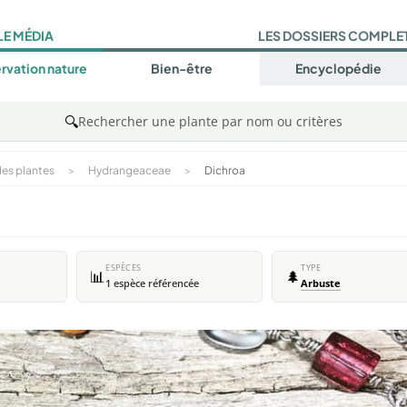
LE MÉDIA
LES DOSSIERS COMPLE
rvation nature
Bien-être
Encyclopédie
🔍
Rechercher une plante par nom ou critères
es plantes
>
Hydrangeaceae
>
Dichroa
ESPÈCES
TYPE
📊
🌲
1 espèce référencée
Arbuste