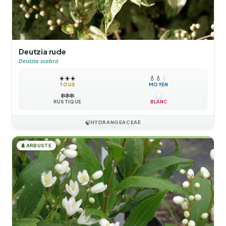
Deutzia rude
Deutzia scabra
☀️
☀️
☀️
💧
💧
💧
TOUS
MOYEN
❄️
❄️
❄️
RUSTIQUE
BLANC
🍃
HYDRANGEACEAE
🌲
ARBUSTE