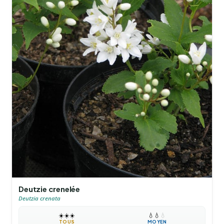
Deutzie crenelée
Deutzia crenata
☀️
☀️
☀️
💧
💧
💧
TOUS
MOYEN