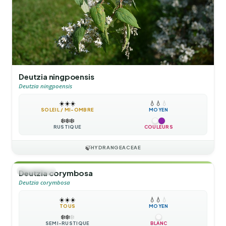
Deutzia ningpoensis
Deutzia ningpoensis
☀️
☀️
☀️
💧
💧
💧
SOLEIL / MI-OMBRE
MOYEN
❄️
❄️
❄️
RUSTIQUE
COULEURS
🍃
HYDRANGEACEAE
🌲
ARBUSTE
Deutzia corymbosa
Deutzia corymbosa
☀️
☀️
☀️
💧
💧
💧
TOUS
MOYEN
❄️
❄️
❄️
SEMI-RUSTIQUE
BLANC