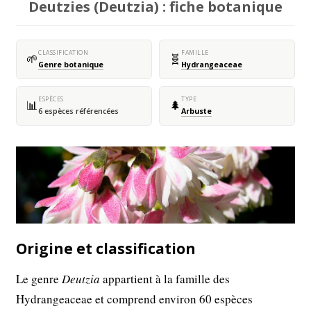
Deutzies (Deutzia) : fiche botanique
CLASSIFICATION
FAMILLE
🌱
🧬
Genre botanique
Hydrangeaceae
ESPÈCES
TYPE
📊
🌲
6 espèces référencées
Arbuste
Origine et classification
Le genre
Deutzia
appartient à la famille des
Hydrangeaceae et comprend environ 60 espèces