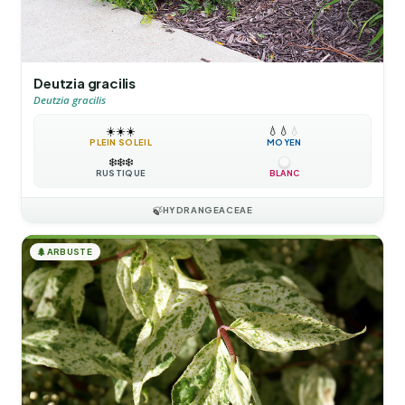
Deutzia gracilis
Deutzia gracilis
☀️
☀️
☀️
💧
💧
💧
PLEIN SOLEIL
MOYEN
❄️
❄️
❄️
RUSTIQUE
BLANC
🍃
HYDRANGEACEAE
🌲
ARBUSTE