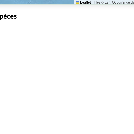
|
Tiles © Esri, Occurrence d
Leaflet
spèces