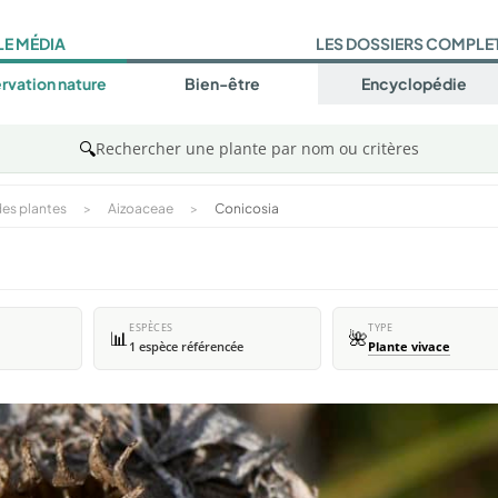
LE MÉDIA
LES DOSSIERS COMPLE
rvation nature
Bien-être
Encyclopédie
🔍
Rechercher une plante par nom ou critères
es plantes
>
Aizoaceae
>
Conicosia
ESPÈCES
TYPE
📊
🌺
1 espèce référencée
Plante vivace