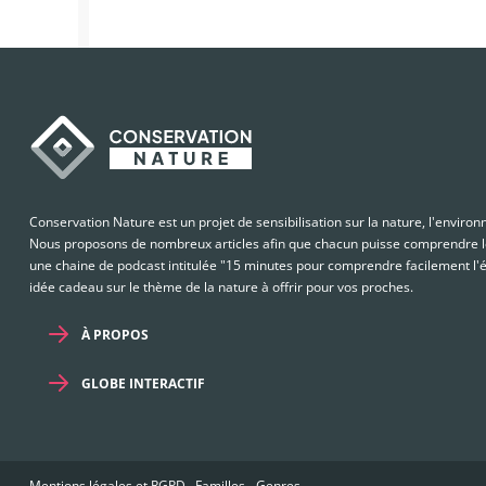
Conservation Nature est un projet de sensibilisation sur la nature, l'enviro
Nous proposons de nombreux articles afin que chacun puisse comprendre le
une chaine de podcast intitulée "15 minutes pour comprendre facilement l'é
idée cadeau sur le thème de la nature à offrir pour vos proches.
À PROPOS
GLOBE INTERACTIF
Mentions légales et RGPD
-
Familles
-
Genres