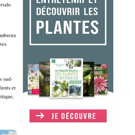
rsale.
nombreux
lves
os sud-
lents et
itique,