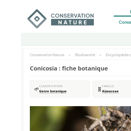
Conse
Conservation Nature
>
Biodiversité
>
Encyclopédie d
Conicosia : fiche botanique
CLASSIFICATION
FAMILLE
🌱
🧬
Genre botanique
Aizoaceae