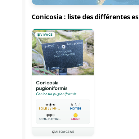
Conicosia : liste des différentes e
🪴
VIVACE
Conicosia
pugioniformis
Conicosia pugioniformis
☀️
☀️
☀️
💧
💧
💧
SOLEIL / MI-OMBRE
MOYEN
❄️
❄️
❄️
SEMI-RUSTIQUE
JAUNE
🍃
AIZOACEAE