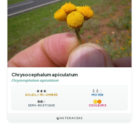
Chrysocephalum apiculatum
Chrysocephalum apiculatum
☀️
☀️
☀️
💧
💧
💧
SOLEIL / MI-OMBRE
MOYEN
❄️
❄️
❄️
SEMI-RUSTIQUE
COULEURS
🍃
ASTERACEAE