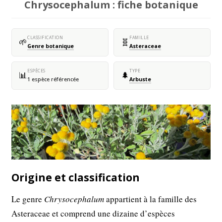
Chrysocephalum : fiche botanique
CLASSIFICATION
FAMILLE
🌱
🧬
Genre botanique
Asteraceae
ESPÈCES
TYPE
📊
🌲
1 espèce référencée
Arbuste
Origine et classification
Le genre
Chrysocephalum
appartient à la famille des
Asteraceae et comprend une dizaine d’espèces