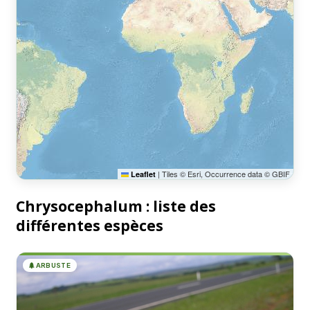
|
Tiles © Esri, Occurrence data © GBIF
Leaflet
Chrysocephalum : liste des
différentes espèces
🌲
ARBUSTE