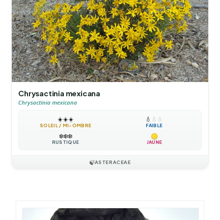
Chrysactinia mexicana
Chrysactinia mexicana
☀️
☀️
☀️
💧
💧
💧
SOLEIL / MI-OMBRE
FAIBLE
❄️
❄️
❄️
RUSTIQUE
JAUNE
🍃
ASTERACEAE