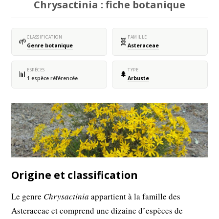
Chrysactinia : fiche botanique
CLASSIFICATION
FAMILLE
🌱
🧬
Genre botanique
Asteraceae
ESPÈCES
TYPE
📊
🌲
1 espèce référencée
Arbuste
Origine et classification
Le genre
Chrysactinia
appartient à la famille des
Asteraceae et comprend une dizaine d’espèces de