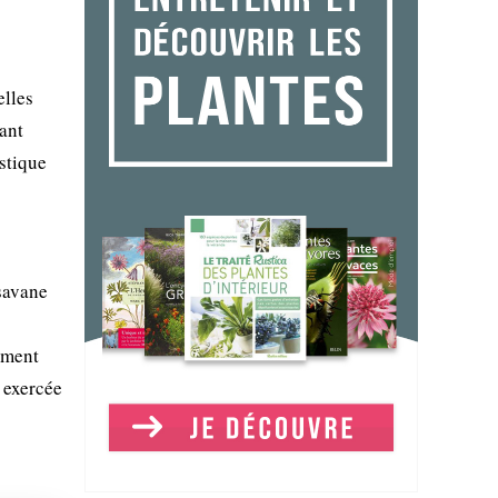
elles
ant
stique
 savane
ement
n exercée