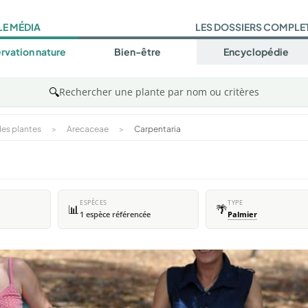
LE MÉDIA
LES DOSSIERS COMPLE
rvation nature
Bien-être
Encyclopédie
🔍
Rechercher une plante par nom ou critères
es plantes
>
Arecaceae
>
Carpentaria
ESPÈCES
TYPE
📊
🌴
1 espèce référencée
Palmier