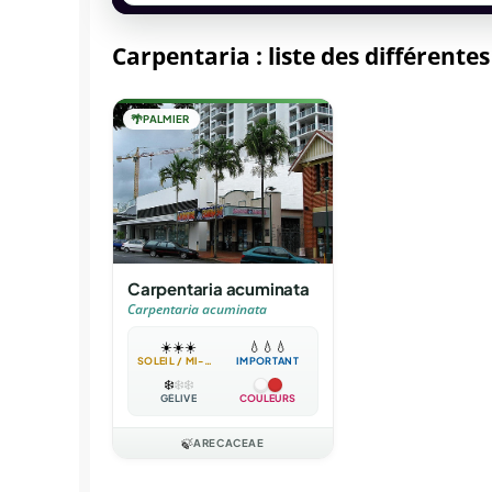
Carpentaria : liste des différente
🌴
PALMIER
Carpentaria acuminata
Carpentaria acuminata
☀️
☀️
☀️
💧
💧
💧
SOLEIL / MI-OMBRE
IMPORTANT
❄️
❄️
❄️
GÉLIVE
COULEURS
🍃
ARECACEAE