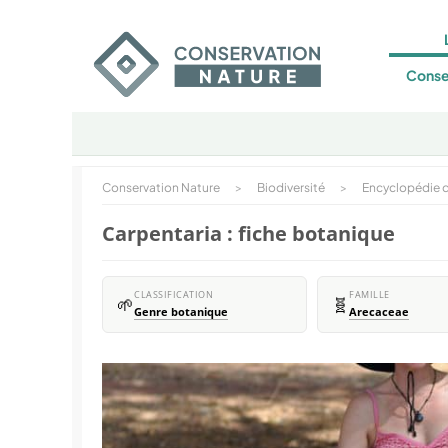
Conse
Conservation Nature
>
Biodiversité
>
Encyclopédie d
Carpentaria : fiche botanique
CLASSIFICATION
FAMILLE
🌱
🧬
Genre botanique
Arecaceae