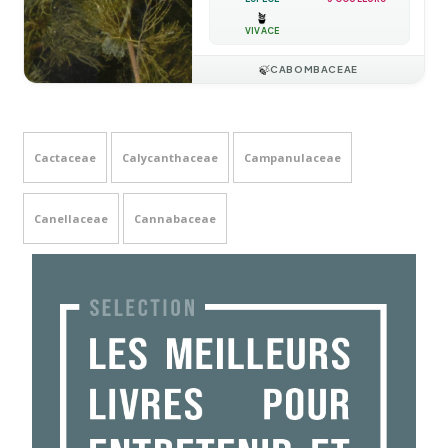
🪴
VIVACE
🍃
CABOMBACEAE
Cactaceae
Calycanthaceae
Campanulaceae
Canellaceae
Cannabaceae