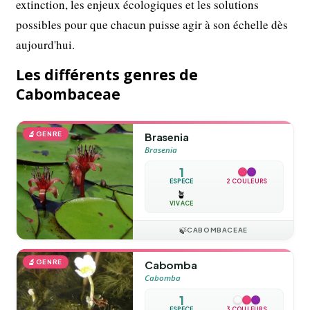
extinction, les enjeux écologiques et les solutions
possibles pour que chacun puisse agir à son échelle dès
aujourd'hui.
Les différents genres de
Cabombaceae
🔬
GENRE
Brasenia
Brasenia
1
ESPÈCE
2 COULEURS
🪴
VIVACE
🍃
CABOMBACEAE
🔬
GENRE
Cabomba
Cabomba
1
ESPÈCE
3 COULEURS