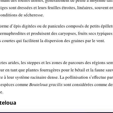
mant des touffes denses, généralement de petite à moyenne tail
iges sont dressées et leurs feuilles étroites, linéaires, souvent 
 conditions de sécheresse.
forme d’épis digitées ou de panicules composés de petits épillet
hermaphrodites et produisent des caryopses, fruits secs typiques
 courtes qui facilitent la dispersion des graines par le vent.
ies arides, les steppes et les zones de parcours des régions sem
ur en tant que plantes fourragères pour le bétail et la faune sau
ce à leur système racinaire dense. La pollinisation s’effectue par
es espèces comme
Bouteloua gracilis
sont considérées comme de
e.
teloua