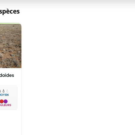
espèces
idoides

💧
💧
MOYEN
ULEURS