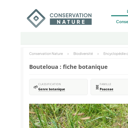
Conse
Conservation Nature
>
Biodiversité
>
Encyclopédie d
Bouteloua : fiche botanique
CLASSIFICATION
FAMILLE
🌱
🧬
Genre botanique
Poaceae