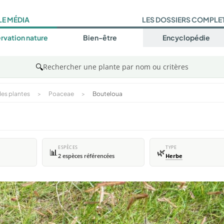
LE MÉDIA
LES DOSSIERS COMPLE
rvation nature
Bien-être
Encyclopédie
🔍
Rechercher une plante par nom ou critères
es plantes
>
Poaceae
>
Bouteloua
ESPÈCES
TYPE
📊
🌿
2 espèces référencées
Herbe