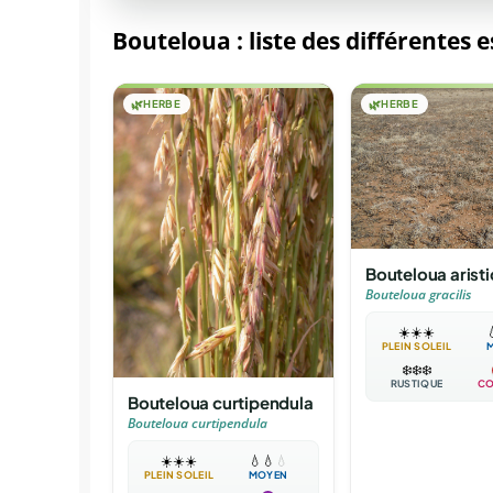
Bouteloua : liste des différentes 
🌿
HERBE
🌿
HERBE
Bouteloua arist
Bouteloua gracilis
☀️
☀️
☀️

PLEIN SOLEIL
❄️
❄️
❄️
RUSTIQUE
CO
Bouteloua curtipendula
Bouteloua curtipendula
☀️
☀️
☀️
💧
💧
💧
PLEIN SOLEIL
MOYEN