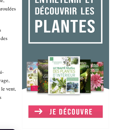
le,
enroulées
s
 des
i-
vage,
 le vent,
s