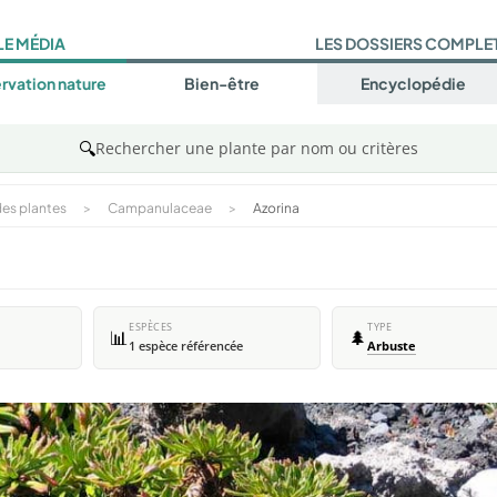
LE MÉDIA
LES DOSSIERS COMPLE
rvation nature
Bien-être
Encyclopédie
🔍
Rechercher une plante par nom ou critères
es plantes
>
Campanulaceae
>
Azorina
ESPÈCES
TYPE
📊
🌲
1 espèce référencée
Arbuste