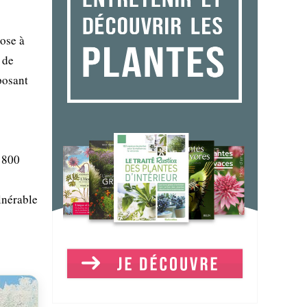
rose à
 de
posant
t 800
lnérable