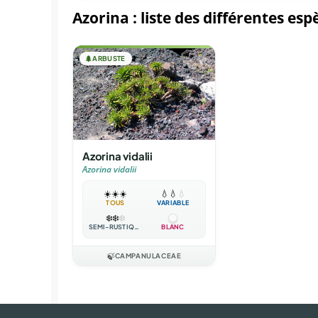
Azorina : liste des différentes esp
🌲
ARBUSTE
Azorina vidalii
Azorina vidalii
☀️
☀️
☀️
💧
💧
💧
TOUS
VARIABLE
❄️
❄️
❄️
SEMI-RUSTIQUE
BLANC
🍃
CAMPANULACEAE