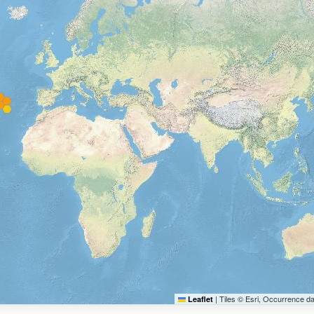
|
Tiles © Esri, Occurrence d
Leaflet