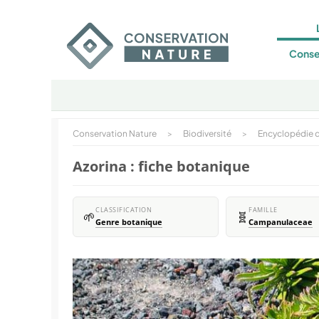
Conse
Conservation Nature
>
Biodiversité
>
Encyclopédie d
Azorina : fiche botanique
CLASSIFICATION
FAMILLE
🌱
🧬
Genre botanique
Campanulaceae