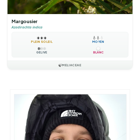
Margousier
Azadirachta indica
☀️
☀️
☀️
💧
💧
💧
PLEIN SOLEIL
MOYEN
❄️
❄️
❄️
GÉLIVE
BLANC
🍃
MELIACEAE