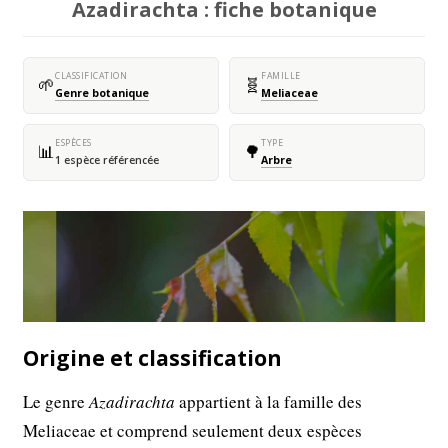
Azadirachta : fiche botanique
CLASSIFICATION
FAMILLE
🌱
🧬
Genre botanique
Meliaceae
ESPÈCES
TYPE
📊
🌳
1 espèce référencée
Arbre
Origine et classification
Le genre
Azadirachta
appartient à la famille des
Meliaceae et comprend seulement deux espèces