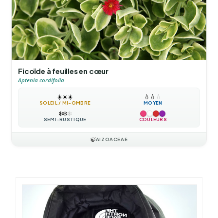
Ficoïde à feuilles en cœur
Aptenia cordifolia
☀️
☀️
☀️
💧
💧
💧
SOLEIL / MI-OMBRE
MOYEN
❄️
❄️
❄️
SEMI-RUSTIQUE
COULEURS
🍃
AIZOACEAE