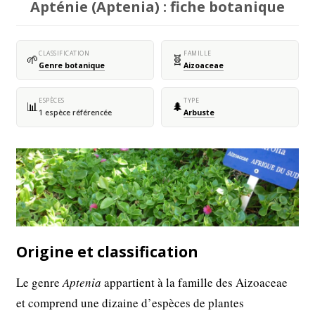
Apténie (Aptenia) : fiche botanique
CLASSIFICATION
FAMILLE
🌱
🧬
Genre botanique
Aizoaceae
ESPÈCES
TYPE
📊
🌲
1 espèce référencée
Arbuste
Origine et classification
Le genre
Aptenia
appartient à la famille des Aizoaceae
et comprend une dizaine d’espèces de plantes