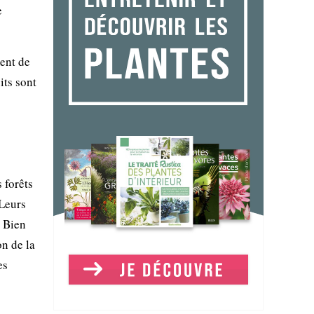
e
ment de
its sont
s forêts
 Leurs
. Bien
n de la
es