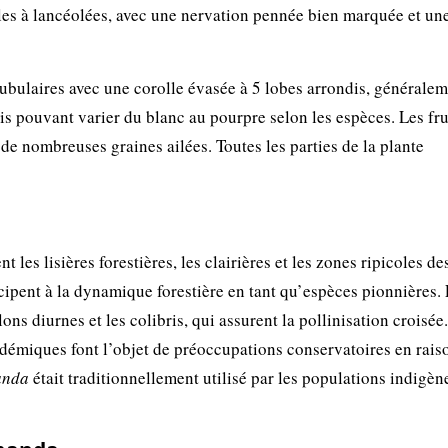
ovales à lancéolées, avec une nervation pennée bien marquée et un
 tubulaires avec une corolle évasée à 5 lobes arrondis, générale
is pouvant varier du blanc au pourpre selon les espèces. Les fru
de nombreuses graines ailées. Toutes les parties de la plante
t les lisières forestières, les clairières et les zones ripicoles de
cipent à la dynamique forestière en tant qu’espèces pionnières.
lons diurnes et les colibris, qui assurent la pollinisation croisée
démiques font l’objet de préoccupations conservatoires en raiso
anda
était traditionnellement utilisé par les populations indigèn