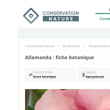
Conse
Conservation Nature
>
Biodiversité
>
Encyclopédie d
Allamanda : fiche botanique
CLASSIFICATION
FAMILLE
🌱
🧬
Genre botanique
Apocynaceae