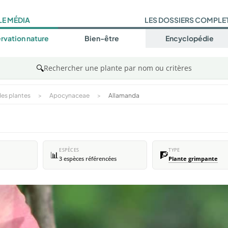
LE MÉDIA
LES DOSSIERS COMPLE
rvation nature
Bien-être
Encyclopédie
🔍
Rechercher une plante par nom ou critères
es plantes
>
Apocynaceae
>
Allamanda
ESPÈCES
TYPE
📊
🧗
3 espèces référencées
Plante grimpante