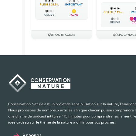
☀️
☀️
☀️
💧
💧
💧
PLEIN SOLEIL
IMPORTANT
☀️
☀️
☀️

❄️
❄️
❄️
SOLEIL / MI-OMBRE
IM
GÉLIVE
JAUNE
❄️
❄️
❄️
GÉLIVE
CO
🍃
APOCYNACEAE
🍃
APOCYNAC
Conservation Nature est un projet de sensibilisation sur la nature, l'enviro
Nous proposons de nombreux articles afin que chacun puisse comprendre le
une chaine de podcast intitulée "15 minutes pour comprendre facilement l'é
idée cadeau sur le thème de la nature à offrir pour vos proches.
À PROPOS