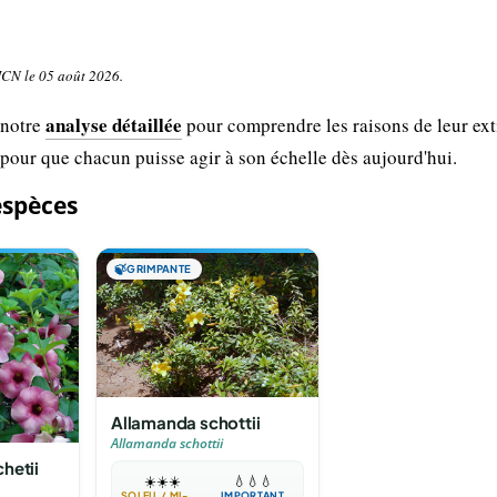
UICN le 05 août 2026.
analyse détaillée
 notre
pour comprendre les raisons de leur ext
 pour que chacun puisse agir à son échelle dès aujourd'hui.
espèces
🍃
GRIMPANTE
Allamanda schottii
Allamanda schottii
hetii
☀️
☀️
☀️
💧
💧
💧
SOLEIL / MI-OMBRE
IMPORTANT