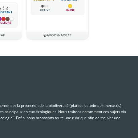
❄️
❄️
❄️

💧
💧
GÉLIVE
JAUNE
PORTANT
ULEURS
EAE
🍃
APOCYNACEAE
nnement et la protection de la biodiversité (plantes et animaux menacés).
s principaux enjeux écologiques. Nous traitons notamment ces sujets via
cologie". Enfin, nous proposons toute une rubrique afin de trouver une