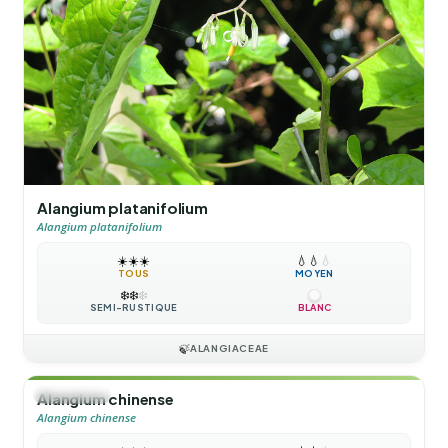
Alangium platanifolium
Alangium platanifolium
☀️
☀️
☀️
💧
💧
💧
TOUS
MOYEN
❄️
❄️
❄️
SEMI-RUSTIQUE
BLANC
🍃
ALANGIACEAE
🌲
ARBUSTE
Alangium chinense
Alangium chinense