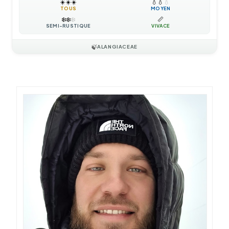
☀️
☀️
☀️
💧
💧
💧
TOUS
MOYEN
❄️
❄️
❄️
📏
SEMI-RUSTIQUE
VIVACE
🍃
ALANGIACEAE