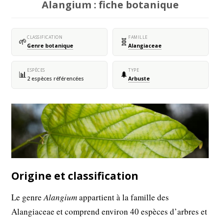
Alangium : fiche botanique
CLASSIFICATION
FAMILLE
🌱
🧬
Genre botanique
Alangiaceae
ESPÈCES
TYPE
📊
🌲
2 espèces référencées
Arbuste
Origine et classification
Le genre
Alangium
appartient à la famille des
Alangiaceae et comprend environ 40 espèces d’arbres et