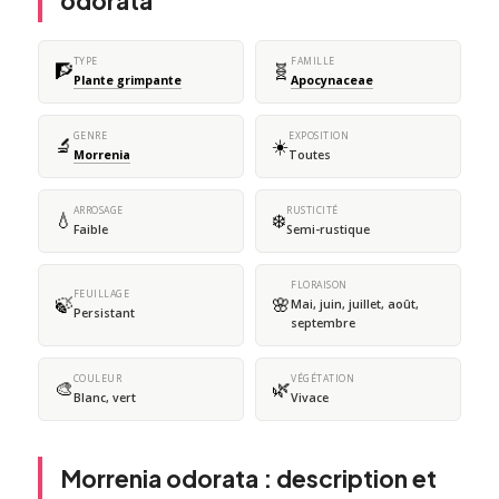
odorata
TYPE
FAMILLE
🧗
🧬
Plante grimpante
Apocynaceae
GENRE
EXPOSITION
🔬
☀️
Morrenia
Toutes
ARROSAGE
RUSTICITÉ
💧
❄️
Faible
Semi-rustique
FLORAISON
FEUILLAGE
🍃
🌸
Mai, juin, juillet, août,
Persistant
septembre
COULEUR
VÉGÉTATION
🎨
🌿
Blanc, vert
Vivace
Morrenia odorata : description et