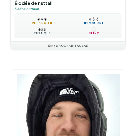
Élodée de nuttall
Elodea nuttallii
☀️
☀️
☀️
💧
💧
💧
PLEIN SOLEIL
IMPORTANT
❄️
❄️
❄️
RUSTIQUE
BLANC
🍃
HYDROCHARITACEAE