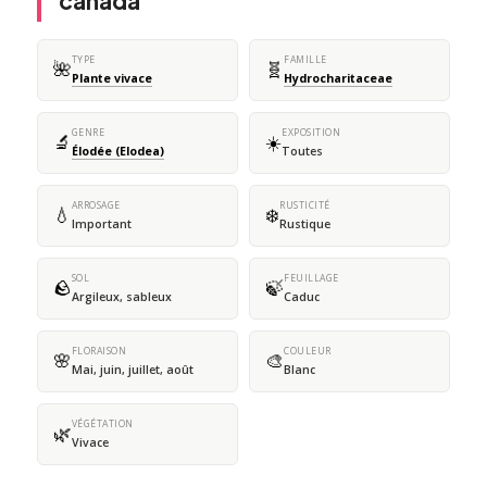
canada
TYPE
FAMILLE
🌺
🧬
Plante vivace
Hydrocharitaceae
GENRE
EXPOSITION
🔬
☀️
Élodée (Elodea)
Toutes
ARROSAGE
RUSTICITÉ
💧
❄️
Important
Rustique
SOL
FEUILLAGE
🪨
🍃
Argileux, sableux
Caduc
FLORAISON
COULEUR
🌸
🎨
Mai, juin, juillet, août
Blanc
VÉGÉTATION
🌿
Vivace