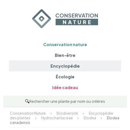
Conservation nature
Bien-être
Encyclopédie
Écologie
Idée cadeau
🔍
Rechercher une plante par nom ou critères
Conservation Nature
>
Biodiversité
>
Encyclopédie
des plantes
>
Hydrocharitaceae
>
Elodea
>
Elodea
canadensis