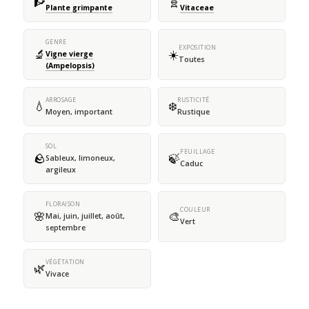
🧗
🧬
Plante grimpante
Vitaceae
GENRE
EXPOSITION
🔬
☀️
Vigne vierge
Toutes
(Ampelopsis)
ARROSAGE
RUSTICITÉ
💧
❄️
Moyen, important
Rustique
SOL
FEUILLAGE
🪨
🍃
Sableux, limoneux,
Caduc
argileux
FLORAISON
COULEUR
🌸
🎨
Mai, juin, juillet, août,
Vert
septembre
VÉGÉTATION
🌿
Vivace