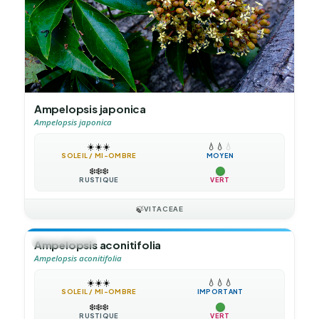
Ampelopsis japonica
Ampelopsis japonica
☀️
☀️
☀️
💧
💧
💧
SOLEIL / MI-OMBRE
MOYEN
❄️
❄️
❄️
RUSTIQUE
VERT
🍃
VITACEAE
🍃
GRIMPANTE
Ampelopsis aconitifolia
Ampelopsis aconitifolia
☀️
☀️
☀️
💧
💧
💧
SOLEIL / MI-OMBRE
IMPORTANT
❄️
❄️
❄️
RUSTIQUE
VERT