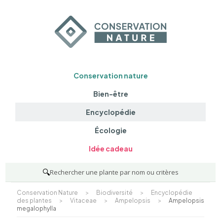
Conservation nature
Bien-être
Encyclopédie
Écologie
Idée cadeau
🔍
Rechercher une plante par nom ou critères
Conservation Nature
>
Biodiversité
>
Encyclopédie
des plantes
>
Vitaceae
>
Ampelopsis
>
Ampelopsis
megalophylla