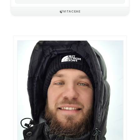
🍃
VITACEAE