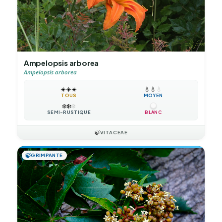
Ampelopsis arborea
Ampelopsis arborea
☀️
☀️
☀️
💧
💧
💧
TOUS
MOYEN
❄️
❄️
❄️
SEMI-RUSTIQUE
BLANC
🍃
VITACEAE
🍃
GRIMPANTE