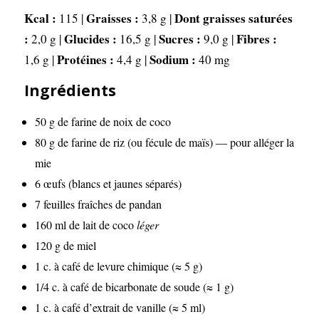
Kcal :
Graisses :
Dont graisses saturées
115 |
3,8 g |
:
Glucides :
Sucres :
Fibres :
2,0 g |
16,5 g |
9,0 g |
Protéines :
Sodium :
1,6 g |
4,4 g |
40 mg
Ingrédients
50 g de farine de noix de coco
80 g de farine de riz (ou fécule de maïs) — pour alléger la
mie
6 œufs (blancs et jaunes séparés)
7 feuilles fraîches de pandan
160 ml de lait de coco
léger
120 g de miel
1 c. à café de levure chimique (≈ 5 g)
1/4 c. à café de bicarbonate de soude (≈ 1 g)
1 c. à café d’extrait de vanille (≈ 5 ml)