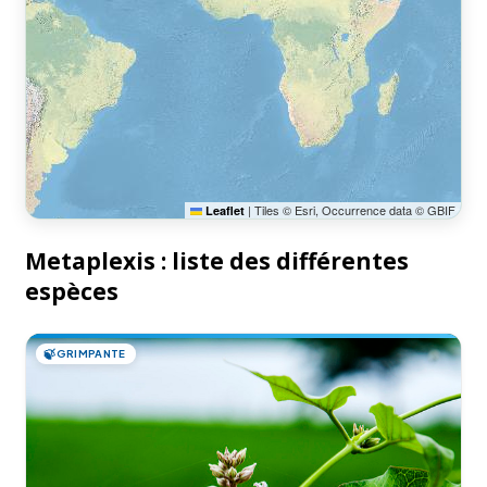
|
Tiles © Esri, Occurrence data © GBIF
Leaflet
Metaplexis : liste des différentes
espèces
🍃
GRIMPANTE