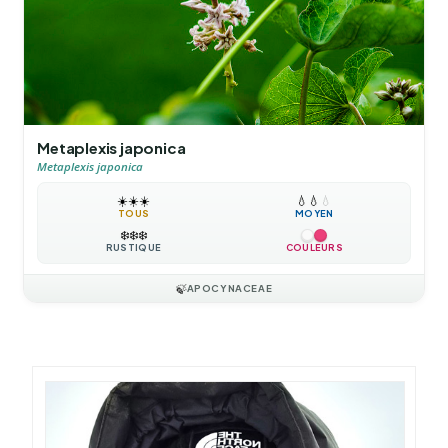
Metaplexis japonica
Metaplexis japonica
☀️
☀️
☀️
💧
💧
💧
TOUS
MOYEN
❄️
❄️
❄️
RUSTIQUE
COULEURS
🍃
APOCYNACEAE