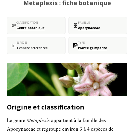
Metaplexis : fiche botanique
CLASSIFICATION
FAMILLE
🌱
🧬
Genre botanique
Apocynaceae
ESPÈCES
TYPE
📊
🧗
1 espèce référencée
Plante grimpante
Origine et classification
Le genre
Metaplexis
appartient à la famille des
Apocynaceae et regroupe environ 3 à 4 espèces de