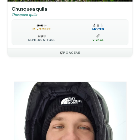
Chusquea quila
Chusquea quila
☀️
☀️
☀️
💧
💧
💧
MI-OMBRE
MOYEN
❄️
❄️
❄️
📏
SEMI-RUSTIQUE
VIVACE
🍃
POACEAE