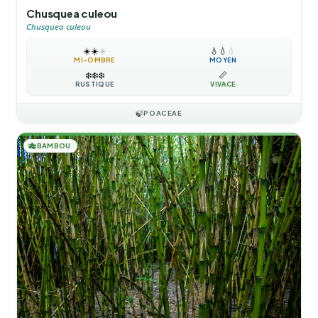
Chusquea culeou
Chusquea culeou
☀️
☀️
☀️
💧
💧
💧
MI-OMBRE
MOYEN
❄️
❄️
❄️
📏
RUSTIQUE
VIVACE
🍃
POACEAE
🎋
BAMBOU