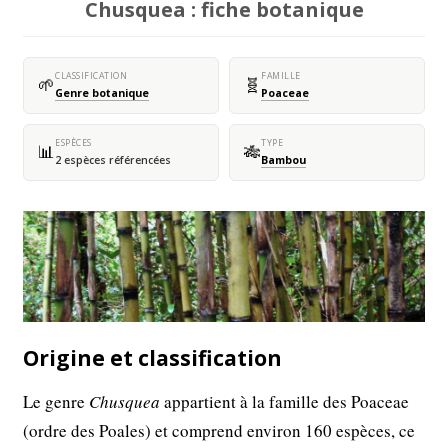
Chusquea : fiche botanique
CLASSIFICATION
FAMILLE
🌱
🧬
Genre botanique
Poaceae
ESPÈCES
TYPE
📊
🎋
2 espèces référencées
Bambou
Origine et classification
Le genre
Chusquea
appartient à la famille des Poaceae
(ordre des Poales) et comprend environ 160 espèces, ce