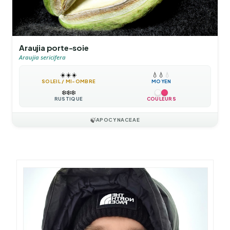
Araujia porte-soie
Araujia sericifera
☀️
☀️
☀️
💧
💧
💧
SOLEIL / MI-OMBRE
MOYEN
❄️
❄️
❄️
RUSTIQUE
COULEURS
🍃
APOCYNACEAE