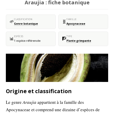
Araujia : fiche botanique
CLASSIFICATION
FAMILLE
🌱
🧬
Genre botanique
Apocynaceae
ESPÈCES
TYPE
📊
🧗
1 espèce référencée
Plante grimpante
Origine et classification
Le genre
Araujia
appartient à la famille des
Apocynaceae et comprend une dizaine d’espèces de