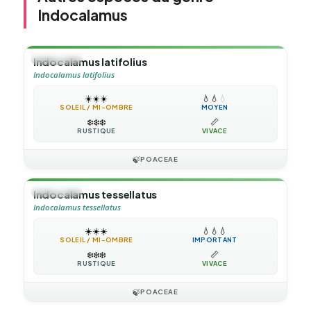
Indocalamus
🎋
BAMBOU
Indocalamus latifolius
Indocalamus latifolius
☀️
☀️
☀️
💧
💧
💧
SOLEIL / MI-OMBRE
MOYEN
❄️
❄️
❄️
📏
RUSTIQUE
VIVACE
🍃
POACEAE
🎋
BAMBOU
Indocalamus tessellatus
Indocalamus tessellatus
☀️
☀️
☀️
💧
💧
💧
SOLEIL / MI-OMBRE
IMPORTANT
❄️
❄️
❄️
📏
RUSTIQUE
VIVACE
🍃
POACEAE