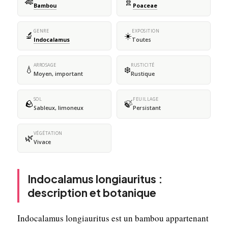
🎋
🧬
Bambou
Poaceae
GENRE
EXPOSITION
🔬
☀️
Indocalamus
Toutes
ARROSAGE
RUSTICITÉ
💧
❄️
Moyen, important
Rustique
SOL
FEUILLAGE
🪨
🍃
Sableux, limoneux
Persistant
VÉGÉTATION
🌿
Vivace
Indocalamus longiauritus :
description et botanique
Indocalamus longiauritus est un bambou appartenant