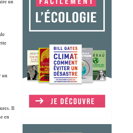
aire un
 de
ette
r un
ures. Il
se en