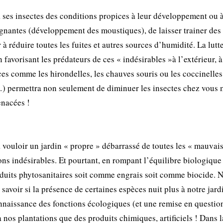
 à ses insectes des conditions propices à leur développement ou à
agnantes (développement des moustiques), de laisser trainer des
r à réduire toutes les fuites et autres sources d’humidité. La lutt
 favorisant les prédateurs de ces « indésirables »à l’extérieur, à
ces comme les hirondelles, les chauves souris ou les coccinelles
…) permettra non seulement de diminuer les insectes chez vous 
enacées !
 vouloir un jardin « propre » débarrassé de toutes les « mauvai
ns indésirables. Et pourtant, en rompant l’équilibre biologique
oduits phytosanitaires soit comme engrais soit comme biocide. 
avoir si la présence de certaines espèces nuit plus à notre jard
nnaissance des fonctions écologiques (et une remise en questio
 nos plantations que des produits chimiques, artificiels ! Dans l