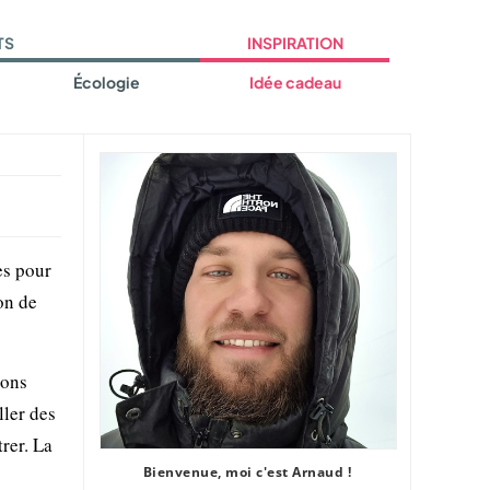
TS
INSPIRATION
Écologie
Idée cadeau
es pour
on de
ions
ller des
rer. La
Bienvenue, moi c'est Arnaud !