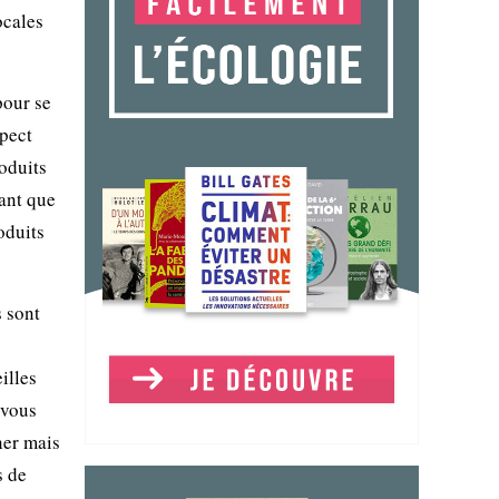
ocales
pour se
spect
oduits
tant que
oduits
 sont
illes
 vous
ner mais
s de