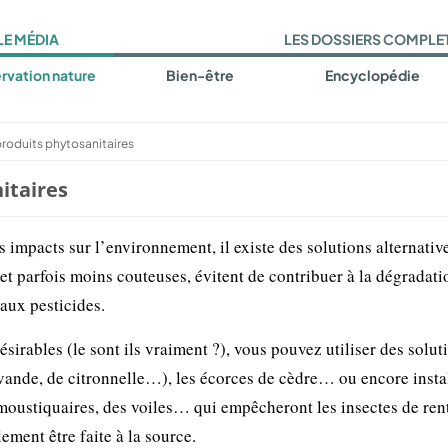
LE MÉDIA
LES DOSSIERS COMPLE
rvation nature
Bien-être
Encyclopédie
roduits phytosanitaires
itaires
rs impacts sur l’environnement, il existe des solutions alternativ
 et parfois moins couteuses, évitent de contribuer à la dégradati
aux pesticides.
ésirables (le sont ils vraiment ?), vous pouvez utiliser des solut
 lavande, de citronnelle…), les écorces de cèdre… ou encore insta
oustiquaires, des voiles… qui empêcheront les insectes de rent
lement être faite à la source.