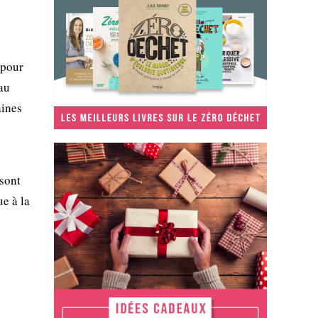
 pour
eau
aines
 sont
e à la