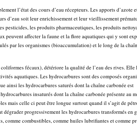
lement l’état des cours d’eau récepteurs. Les apports d’azote e
rs d’eau soit leur enrichissement et leur vieillissement prémat
es pesticides, les produits pharmaceutiques, les produits nettoy
 peuvent affecter la faune et la flore aquatiques qui y sont ex
ulés par les organismes (bioaccumulation) et le long de la chaî
s coliformes fécaux), détériore la qualité de l’eau des rives. Elle 
ctivités aquatiques. Les hydrocarbures sont des composés organ
ue ainsi les hydrocarbures saturés dont la chaîne carbonée est
s hydrocarbures insaturés dont la chaîne carbonée présente au 
les mais celle ci peut être longue surtout quand il s’agit de pétr
ent dégrader progressivement les hydrocarbures transformés en 
ts, comme combustibles, comme huiles lubrifiantes et comme pr