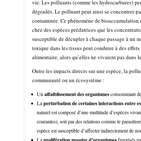
vie. Les polluants (comme les hydrocarbures) peuv
dégradés. Le polluant peut ainsi se concentrer par
contaminée. Ce phénomène de bioaccumulation co
chez des espèces prédatrices que les concentratio
susceptible de décupler à chaque passage à un ma
toxique dans les tissus peut conduire à des effet
alimentaire, alors qu’elles ne vivaient pas dans 
Outre les impacts directs sur une espèce, la poll
communauté ou un écosystème :
affaiblissement des organismes
Un
consommant des
perturbation de certaines interactions entre e
La
naturel est composé d’une multitude d’espèces vivant e
courantes), soit par des relations comme le parasitis
espèce est susceptible d’affecter indirectement de n
prolifération massive d’organismes
La
favorisés pa