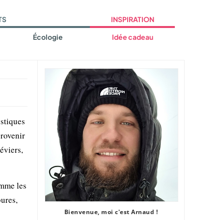
TS
INSPIRATION
Écologie
Idée cadeau
estiques
provenir
éviers,
omme les
bures,
Bienvenue, moi c'est Arnaud !