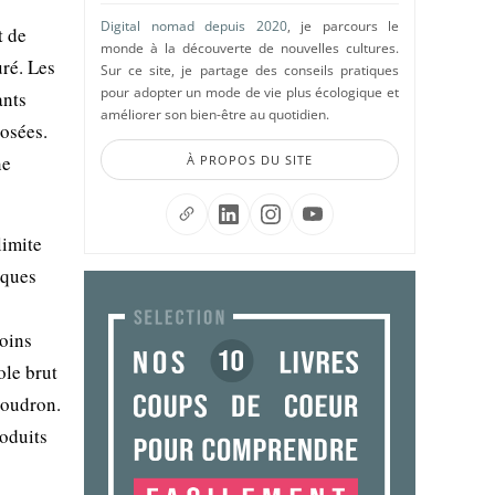
Digital nomad depuis 2020
, je parcours le
t de
monde à la découverte de nouvelles cultures.
uré. Les
Sur ce site, je partage des conseils pratiques
pour adopter un mode de vie plus écologique et
ants
améliorer son bien-être au quotidien.
posées.
ne
À PROPOS DU SITE
limite
iques
moins
ole brut
goudron.
oduits