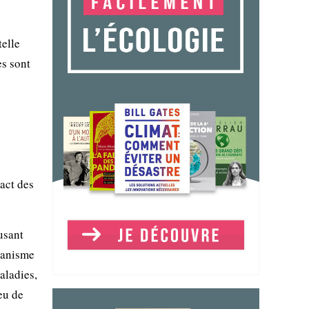
telle
s sont
act des
usant
rganisme
aladies,
eu de