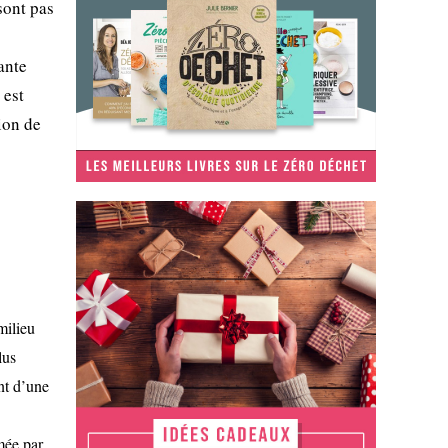
sont pas
ante
 est
ion de
milieu
lus
nt d’une
mée par