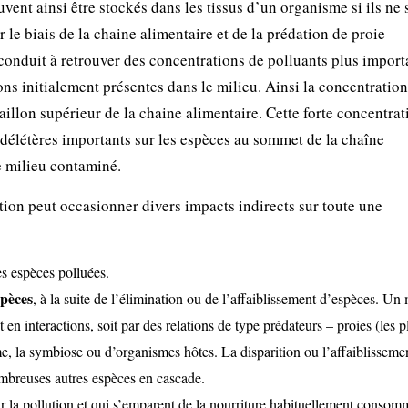
ent ainsi être stockés dans les tissus d’un organisme si ils ne 
 le biais de la chaine alimentaire et de la prédation de proie
nduit à retrouver des concentrations de polluants plus import
ns initialement présentes dans le milieu. Ainsi la concentration
illon supérieur de la chaine alimentaire. Cette forte concentrat
s délétères importants sur les espèces au sommet de la chaîne
le milieu contaminé.
ution peut occasionner divers impacts indirects sur toute une
 espèces polluées.
spèces
, à la suite de l’élimination ou de l’affaiblissement d’espèces. Un 
n interactions, soit par des relations de type prédateurs – proies (les p
me, la symbiose ou d’organismes hôtes. La disparition ou l’affaiblisseme
ombreuses autres espèces en cascade.
r la pollution et qui s’emparent de la nourriture habituellement consom